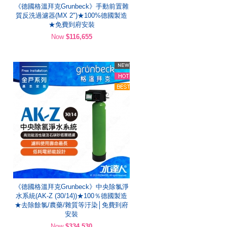
《德國格溫拜克Grunbeck》手動前置雜
質反洗過濾器(MX 2")★100%德國製造
★免費到府安裝
Now
$116,655
《德國格溫拜克Grunbeck》中央除氯淨
水系統(AK-Z (30/14))★100％德國製造
★去除餘氯/農藥/雜質等汙染│免費到府
安裝
Now
$334,530