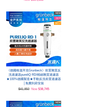
《德國格溫拜克Grunbeck》前置雜質反
洗過濾器pureliQ RD/精細雜質過濾器
★100%德國製造★手動反洗前置過濾器
│免費到府安裝
$41,850
Now
$38,745