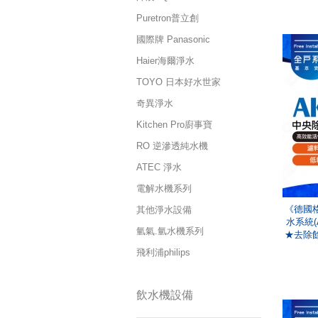
Puretron普立創
國際牌 Panasonic
Haier海爾淨水
TOYO 日本好水世家
奇異淨水
Kitchen Pro廚事寶
RO 逆滲透純水機
ATEC 淨水
電解水機系列
《德國格
其他淨水設備
水系統(A
氫氣.氫水機系列
★去除
飛利浦philips
飲水機設備