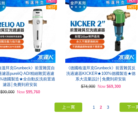
溫拜克Grunbeck》前置雜質自
《德國格溫拜克Grunbeck》前置雜質反
濾器pureliQ AD/精細雜質過濾
洗過濾器KICKER★100%德國製造★德
0%德國製造★全自動反洗前置過
系大流量設計│免費到府安裝
濾器│免費到府安裝
$74,900
Now
$69,300
$99,000
Now
$95,760
1
2
3