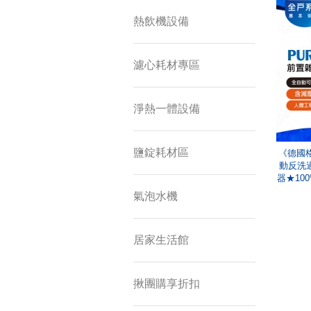
熱飲機設備
濾心耗材專區
淨熱一體設備
鹽錠耗材區
《德國格
動反洗過
器★10
氣泡水機
居家生活館
揪團購享折扣