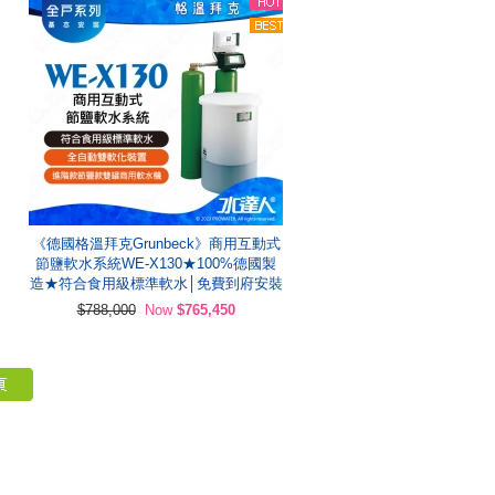
《德國格溫拜克Grunbeck》商用互動式
節鹽軟水系統WE-X130★100%德國製
造★符合食用級標準軟水│免費到府安裝
$788,000
Now
$765,450