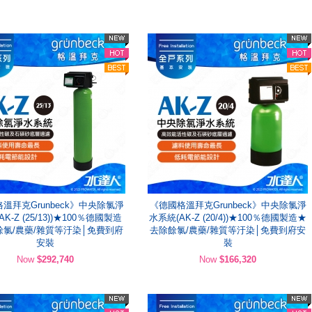
溫拜克Grunbeck》中央除氯淨
《德國格溫拜克Grunbeck》中央除氯淨
K-Z (25/13))★100％德國製造
水系統(AK-Z (20/4))★100％德國製造★
餘氯/農藥/雜質等汙染│免費到府
去除餘氯/農藥/雜質等汙染│免費到府安
安裝
裝
Now
$292,740
Now
$166,320