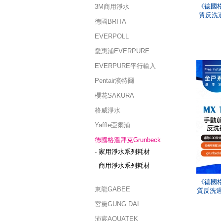
《德國格
3M商用淨水
質反洗過
德國BRITA
EVERPOLL
愛惠浦EVERPURE
EVERPURE平行輸入
Pentair濱特爾
櫻花SAKURA
格威淨水
Yaffle亞爾浦
德國格溫拜克Grunbeck
- 家用淨水系列耗材
- 商用淨水系列耗材
《德國格
東龍GABEE
質反洗過濾
宮黛GUNG DAI
沛宸AQUATEK