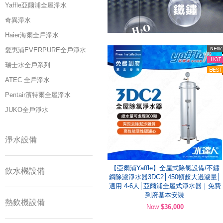
Yaffle亞爾浦全屋淨水
奇異淨水
Haier海爾全戶淨水
愛惠浦EVERPURE全戶淨水
瑞士水全戶系列
ATEC 全戶淨水
Pentair濱特爾全屋淨水
JUKO全戶淨水
淨水設備
【亞爾浦Yaffle】全屋式除氯設備/不鏽
飲水機設備
鋼除濾淨水器3DC2│450頓超大過濾量│
適用 4-6人│亞爾浦全屋式淨水器｜免費
到府基本安裝
熱飲機設備
Now
$36,000