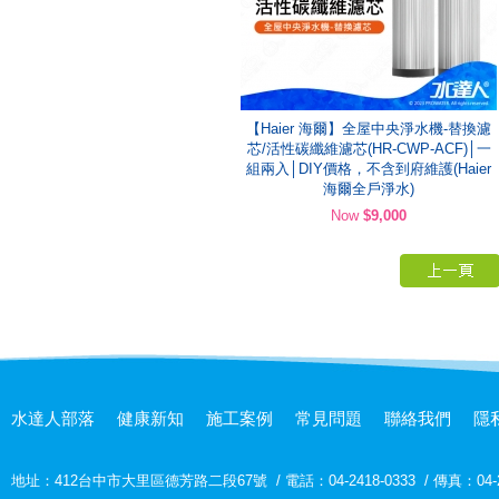
【Haier 海爾】全屋中央淨水機-替換濾
芯/活性碳纖維濾芯(HR-CWP-ACF)│一
組兩入│DIY價格，不含到府維護(Haier
海爾全戶淨水)
Now
$9,000
水達人部落
健康新知
施工案例
常見問題
聯絡我們
隱
地址：
412台中市大里區德芳路二段67號
/
電話：04-2418-0333
/
傳真：04-2