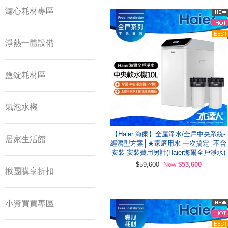
濾心耗材專區
淨熱一體設備
鹽錠耗材區
氣泡水機
【Haier 海爾】全屋淨水/全戶中央系統-
居家生活館
經濟型方案│★家庭用水 一次搞定│不含
安裝 安裝費用另計(Haier海爾全戶淨水)
$59,600
Now
$53,600
揪團購享折扣
小資買買專區