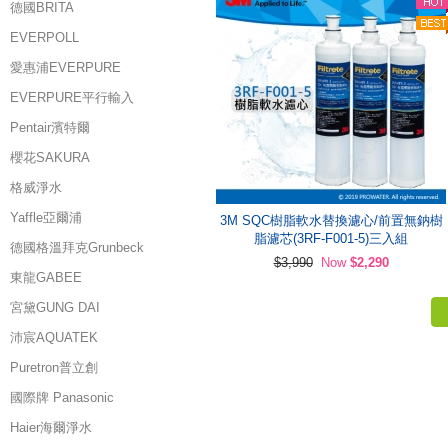
德國BRITA
EVERPOLL
愛惠浦EVERPURE
EVERPURE平行輸入
Pentair濱特爾
櫻花SAKURA
格威淨水
Yaffle亞爾浦
3M SQC樹脂軟水替換濾心/前置無鈉樹
脂濾芯(3RF-F001-5)三入組
德國格溫拜克Grunbeck
$3,990
Now
$2,290
東龍GABEE
宮黛GUNG DAI
沛宸AQUATEK
Puretron普立創
國際牌 Panasonic
Haier海爾淨水