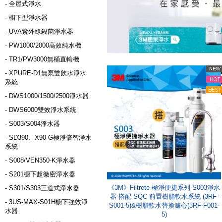
- 全屋式淨水
- 櫥下型淨水器
- UVA紫外線殺菌淨水器
- PW1000/2000高效純水機
- TR1/PW3000無桶直輸機
- XPURE-D1無泵雙飲水淨水
系統
- DWS1000/1500/2500淨水器
- DWS6000雙效淨水系統
- S003/S004淨水器
- SD390、X90-G極淨倍智浄水
系統
- S008/VEN350-K淨水器
- S201橱下超微密淨水器
《3M》Filtrete 極淨便捷系列 S003淨水
- S301/S303三道式淨水器
器 搭配 SQC 前置樹脂軟水系統 (3RF-
- 3US-MAX-S01H櫥下強效淨
S001-5)&樹脂軟水替換濾心(3RF-F001-
水器
5)