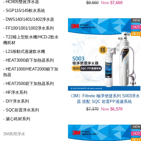
- HCR05雙效淨水器
$8,660
Now
$7,660
- SGP115/145軟水系統
- DWS140/1401/1402淨水器
- FF100/1001/1002淨水系列
- T22檯上型飲水機/HCD-2飲水
機耗材
- L21移動式過濾飲水機
- HEAT3000廚下加熱器系列
- HEAT1000/HEAT2000櫥下加
熱器
- HEAT2500廚下加熱器系列
- HF淨水系列
《3M》Filtrete 極淨便捷系列 S003淨水
- DIY淨水系列
器 搭配 SQC 前置PP過濾系統
$7,370
Now
$6,570
- SQC前置淨水系列
- 濾心耗材系列
3M商用淨水