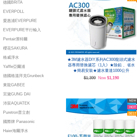
德國BRITA
EVERPOLL
愛惠浦EVERPURE
EVERPURE平行輸入
Pentair濱特爾
櫻花SAKURA
格威淨水
★3M濾水器DIY系列AC300龍頭式濾水
器專用替換濾芯《1入》★除鉛 、省水
Yaffle亞爾浦
★簡易安裝★濾水量達1000公升
德國格溫拜克Grunbeck
$1,399
Now
$1,190
東龍GABEE
宮黛GUNG DAI
沛宸AQUATEK
Puretron普立創
國際牌 Panasonic
Haier海爾淨水