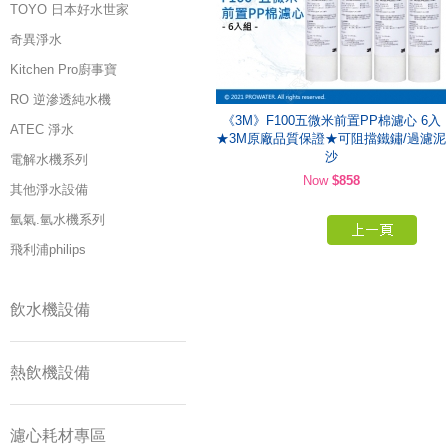
TOYO 日本好水世家
奇異淨水
Kitchen Pro廚事寶
RO 逆滲透純水機
《3M》F100五微米前置PP棉濾心 6入
ATEC 淨水
★3M原廠品質保證★可阻擋鐵鏽/過濾泥
沙
電解水機系列
Now
$858
其他淨水設備
氫氣.氫水機系列
飛利浦philips
飲水機設備
熱飲機設備
濾心耗材專區