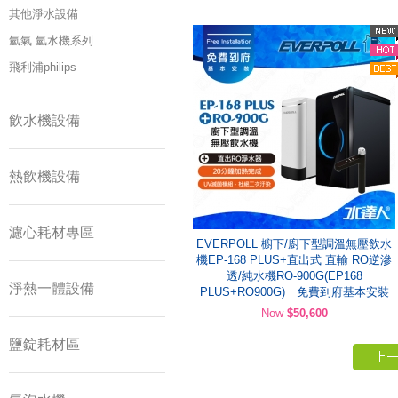
其他淨水設備
氫氣.氫水機系列
飛利浦philips
飲水機設備
熱飲機設備
濾心耗材專區
EVERPOLL 櫥下/廚下型調溫無壓飲水
機EP-168 PLUS+直出式 直輸 RO逆滲
透/純水機RO-900G(EP168
淨熱一體設備
PLUS+RO900G)｜免費到府基本安裝
Now
$50,600
鹽錠耗材區