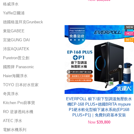
格威淨水
Yaffle亞爾浦
德國格溫拜克Grunbeck
東龍GABEE
宮黛GUNG DAI
沛宸AQUATEK
Puretron普立創
國際牌 Panasonic
Haier海爾淨水
TOYO 日本好水世家
奇異淨水
EVERPOLL 櫥下/廚下型調溫無壓飲水
Kitchen Pro廚事寶
機EP-168 PLUS+德國BRITA mypure
P1硬水軟化型櫥下濾水系統(EP168
RO 逆滲透純水機
PLUS+P1)｜免費到府基本安裝
ATEC 淨水
Now
$39,800
電解水機系列