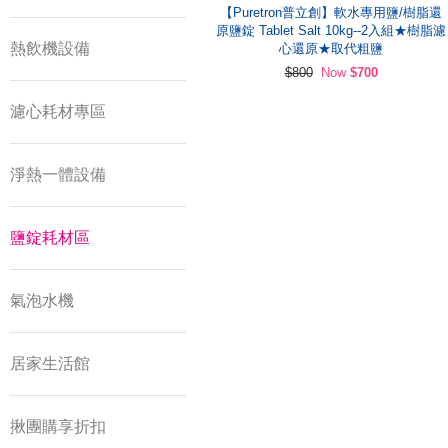
【Puretron普立創】軟水專用鹽/樹脂還
原鹽錠 Tablet Salt 10kg--2入組★樹脂濾
熱飲機設備
心還原★取代粗鹽
$800
Now
$700
濾心耗材專區
淨熱一體設備
鹽錠耗材區
氣泡水機
居家生活館
揪團購享折扣