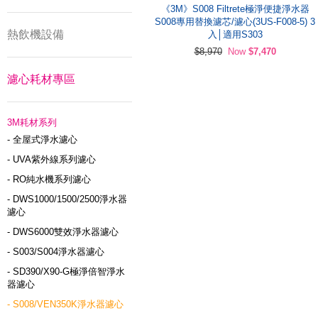
《3M》S008 Filtrete極淨便捷淨水器
S008專用替換濾芯/濾心(3US-F008-5) 3
熱飲機設備
入│適用S303
$8,970
Now
$7,470
濾心耗材專區
3M耗材系列
- 全屋式淨水濾心
- UVA紫外線系列濾心
- RO純水機系列濾心
- DWS1000/1500/2500淨水器
濾心
- DWS6000雙效淨水器濾心
- S003/S004淨水器濾心
- SD390/X90-G極淨倍智淨水
器濾心
- S008/VEN350K淨水器濾心