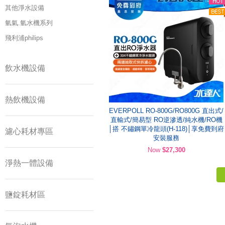
其他淨水設備
氫氣.氫水機系列
飛利浦philips
飲水機設備
熱飲機設備
EVERPOLL RO-800G/RO800G 直出式/
直輸式/簡易型 RO逆滲透/純水機/RO機
│搭 不鏽鋼單冷龍頭(H-118)│享免費到府
濾心耗材專區
安裝服務
Now
$27,300
淨熱一體設備
鹽錠耗材區