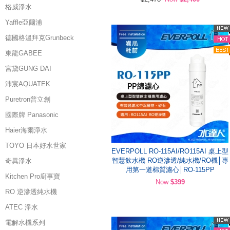
格威淨水
Yaffle亞爾浦
德國格溫拜克Grunbeck
東龍GABEE
宮黛GUNG DAI
沛宸AQUATEK
Puretron普立創
國際牌 Panasonic
Haier海爾淨水
TOYO 日本好水世家
EVERPOLL RO-115AI/RO115AI 桌上型
智慧飲水機 RO逆滲透/純水機/RO機│專
奇異淨水
用第一道棉質濾心│RO-115PP
Kitchen Pro廚事寶
Now
$399
RO 逆滲透純水機
ATEC 淨水
電解水機系列