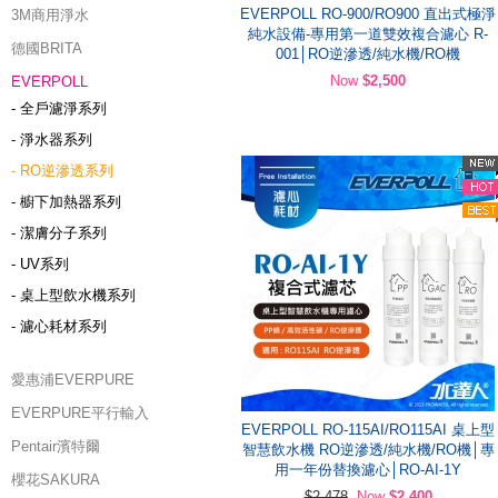
EVERPOLL RO-900/RO900 直出式極淨
3M商用淨水
純水設備-專用第一道雙效複合濾心 R-
德國BRITA
001│RO逆滲透/純水機/RO機
Now
$2,500
EVERPOLL
- 全戶濾淨系列
- 淨水器系列
- RO逆滲透系列
- 櫥下加熱器系列
- 潔膚分子系列
- UV系列
- 桌上型飲水機系列
- 濾心耗材系列
愛惠浦EVERPURE
EVERPURE平行輸入
EVERPOLL RO-115AI/RO115AI 桌上型
Pentair濱特爾
智慧飲水機 RO逆滲透/純水機/RO機│專
用一年份替換濾心│RO-AI-1Y
櫻花SAKURA
$2,478
Now
$2,400