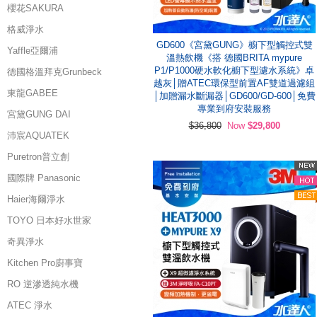
櫻花SAKURA
格威淨水
GD600《宮黛GUNG》櫥下型觸控式雙
Yaffle亞爾浦
溫熱飲機《搭 德國BRITA mypure
P1/P1000硬水軟化櫥下型濾水系統》卓
德國格溫拜克Grunbeck
越灰│贈ATEC環保型前置AF雙道過濾組
東龍GABEE
│加贈漏水斷漏器│GD600/GD-600│免費
專業到府安裝服務
宮黛GUNG DAI
$36,800
Now
$29,800
沛宸AQUATEK
Puretron普立創
國際牌 Panasonic
Haier海爾淨水
TOYO 日本好水世家
奇異淨水
Kitchen Pro廚事寶
RO 逆滲透純水機
ATEC 淨水