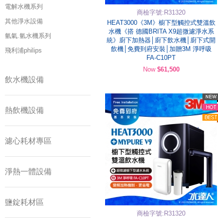
電解水機系列
商檢字號:R31320
其他淨水設備
HEAT3000《3M》櫥下型觸控式雙溫飲
水機《搭 德國BRITA X9超微濾淨水系
氫氣.氫水機系列
統》廚下加熱器│廚下飲水機│廚下式開
飲機│免費到府安裝│加贈3M 淨呼吸
飛利浦philips
FA-C10PT
Now
$61,500
飲水機設備
熱飲機設備
濾心耗材專區
淨熱一體設備
鹽錠耗材區
商檢字號:R31320