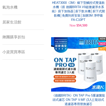
HEAT3000《3M》櫥下型觸控式雙溫飲
氣泡水機
水機《搭 德國BRITA V9超微濾淨水系
統》廚下加熱器│廚下飲水機│廚下式開
飲機│免費到府安裝│加贈3M 淨呼吸
FA-C10PT
居家生活館
Now
$54,500
揪團購享折扣
小資買買專區
《德國BRITA》ON TAP Pro 5重濾菌龍
頭式濾芯 ON TAP V-MF (3入)│龍頭式
過濾器專用替換濾芯