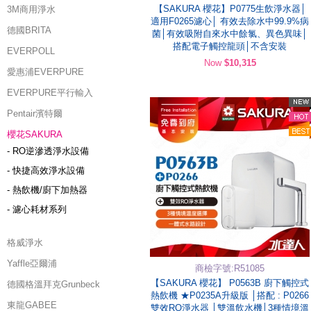
【SAKURA 櫻花】P0775生飲淨水器│
3M商用淨水
適用F0265濾心│ 有效去除水中99.9%病
德國BRITA
菌│有效吸附自來水中餘氯、異色異味│
搭配電子觸控龍頭│不含安裝
EVERPOLL
Now
$10,315
愛惠浦EVERPURE
EVERPURE平行輸入
Pentair濱特爾
櫻花SAKURA
- RO逆滲透淨水設備
- 快捷高效淨水設備
- 熱飲機/廚下加熱器
- 濾心耗材系列
格威淨水
Yaffle亞爾浦
商檢字號:R51085
【SAKURA 櫻花】 P0563B 廚下觸控式
德國格溫拜克Grunbeck
熱飲機 ★P0235A升級版 │搭配 : P0266
東龍GABEE
雙效RO淨水器 │雙溫飲水機│3種情境溫