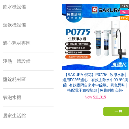
飲水機設備
熱飲機設備
濾心耗材專區
淨熱一體設備
【SAKURA 櫻花】P0775生飲淨水器│
鹽錠耗材區
適用F0265濾心│ 有效去除水中99.9%病
菌│有效吸附自來水中餘氯、異色異味│
搭配電子觸控龍頭│免費到府安裝-
氣泡水機
Now
$11,315
居家生活館