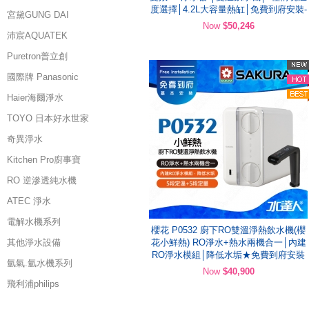
度選擇│4.2L大容量熱缸│免費到府安裝-
宮黛GUNG DAI
Now
$50,246
沛宸AQUATEK
Puretron普立創
國際牌 Panasonic
Haier海爾淨水
TOYO 日本好水世家
奇異淨水
Kitchen Pro廚事寶
RO 逆滲透純水機
ATEC 淨水
電解水機系列
櫻花 P0532 廚下RO雙溫淨熱飲水機(櫻
其他淨水設備
花小鮮熱) RO淨水+熱水兩機合一│內建
RO淨水模組│降低水垢★免費到府安裝
氫氣.氫水機系列
Now
$40,900
飛利浦philips