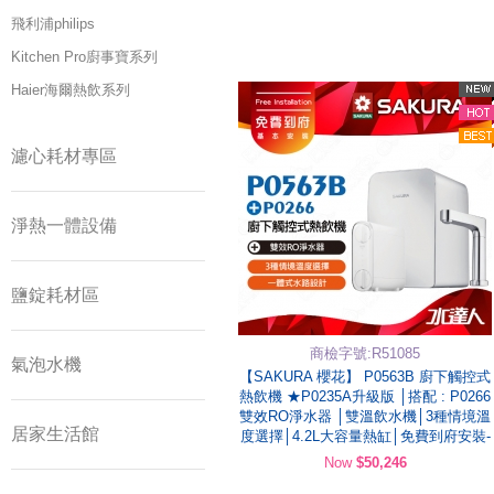
飛利浦philips
Kitchen Pro廚事寶系列
Haier海爾熱飲系列
濾心耗材專區
淨熱一體設備
鹽錠耗材區
商檢字號:R51085
氣泡水機
【SAKURA 櫻花】 P0563B 廚下觸控式
熱飲機 ★P0235A升級版 │搭配 : P0266
雙效RO淨水器 │雙溫飲水機│3種情境溫
居家生活館
度選擇│4.2L大容量熱缸│免費到府安裝-
Now
$50,246