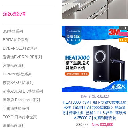
熱飲機設備
3M熱飲系列
BRITA熱飲系列
EVERPOLL熱飲系列
愛惠浦EVERPURE系列
宮黛熱飲系列
Puretron熱飲系列
櫻花SAKURA系列
沛宸AQUATEK熱飲系列
商檢字號:R31320
國際牌 Panasonic系列
HEAT3000《3M》櫥下型觸控式雙溫飲
水機《單機HEAT2000進階版》變頻加
亞爾浦熱飲系列
熱│精準恆溫│熱桶4.2 L大容量│連續出
TOYO 日本好水世家
水2500C.C│免費到府安裝
$39,900
Now
$33,900
豪星熱飲系列