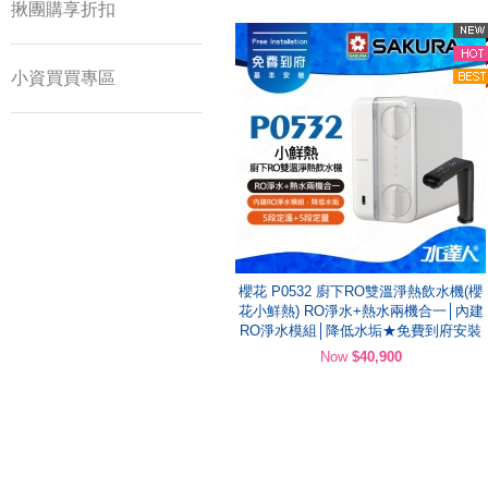
揪團購享折扣
小資買買專區
櫻花 P0532 廚下RO雙溫淨熱飲水機(櫻
花小鮮熱) RO淨水+熱水兩機合一│內建
RO淨水模組│降低水垢★免費到府安裝
Now
$40,900