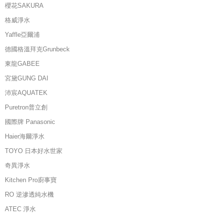
櫻花SAKURA
格威淨水
Yaffle亞爾浦
德國格溫拜克Grunbeck
東龍GABEE
宮黛GUNG DAI
沛宸AQUATEK
Puretron普立創
國際牌 Panasonic
Haier海爾淨水
TOYO 日本好水世家
奇異淨水
Kitchen Pro廚事寶
RO 逆滲透純水機
ATEC 淨水