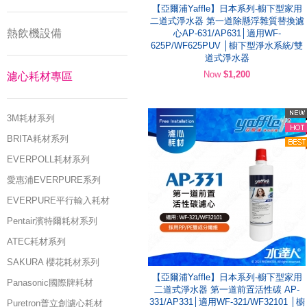
【亞爾浦Yaffle】日本系列-櫥下型家用
二道式淨水器 第一道除懸浮雜質替換濾
熱飲機設備
心AP-631/AP631│適用WF-
625P/WF625PUV │櫥下型淨水系統/雙
道式淨水器
Now
$1,200
濾心耗材專區
3M耗材系列
BRITA耗材系列
EVERPOLL耗材系列
愛惠浦EVERPURE系列
EVERPURE平行輸入耗材
Pentair濱特爾耗材系列
ATEC耗材系列
SAKURA 櫻花耗材系列
【亞爾浦Yaffle】日本系列-櫥下型家用
Panasonic國際牌耗材
二道式淨水器 第一道前置活性碳 AP-
331/AP331│適用WF-321/WF32101 │櫥
Puretron普立創濾心耗材