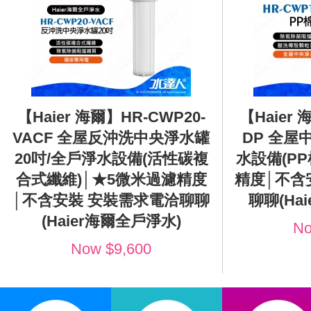
【Haier 海爾】HR-CWP20-
【Haier 
VACF 全屋反沖洗中央淨水罐
DP 全屋
20吋/全戶淨水設備(活性碳複
水設備(PP
合式纖維)│★5微米過濾精度
精度│不含
│不含安裝 安裝需求電洽聊聊
聊聊(Ha
(Haier海爾全戶淨水)
No
Now $9,600