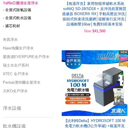
Yaffle亞爾浦全屋淨水
【格溫拜克】家用智能單罐軟水系統
softliQ SD-18/SD18 + 反沖洗前置雜質
- 全屋式除氯設備
過濾器 BOXER® RX│手動高壓反沖洗│
- 全屋式軟水設備
旋鈕式快速清洗濾網│提醒進行反沖洗│
設備耐壓16bar│免費到府基本安裝
- 濾芯耗材
Now
$41,500
奇異淨水
Haier海爾全戶淨水
愛惠浦EVERPURE全戶淨水
瑞士水全戶系列
ATEC 全戶淨水
Pentair濱特爾全屋淨水
JUKO全戶淨水
淨水設備
【比利時Delta】HYDROSOFT 100 M
飲水機設備
免電力軟水機(3公升單罐) +格溫拜克