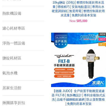
10kg鹽錠 (10包)│整體控制基於用水流
量│體積精巧│安裝地點靈活│專用出水
硬度調節鈕│無需用電│整體控制基於用
熱飲機設備
水流量│免費到府基本安裝
Now
$85,000
濾心耗材專區
淨熱一體設備
鹽錠耗材區
氣泡水機
居家生活館
【德國 JUDO】全戶前置手動雜質過濾
器 FILT-B│免拆機設計│專利全吸除式反
洗│品級不鏽鋼載銀濾網│防止藻類繁殖
揪團購享折扣
│免費到府基本安裝