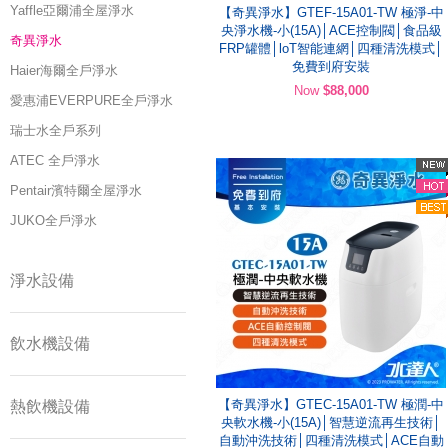
Yaffle亞爾浦全屋淨水
【奇異淨水】GTEF-15A01-TW 極淨-中
央淨水機-小(15A)│ACE控制閥│食品級
奇異淨水
FRP罐體│loT智能連網│四種清洗模式│
免費到府安裝
Haier海爾全戶淨水
Now
$88,000
愛惠浦EVERPURE全戶淨水
瑞士水全戶系列
ATEC 全戶淨水
Pentair濱特爾全屋淨水
JUKO全戶淨水
淨水設備
飲水機設備
【奇異淨水】GTEC-15A01-TW 極潤-中
熱飲機設備
央軟水機-小(15A)│智慧逆流再生技術│
自動沖洗技術│四種清洗模式│ACE自動