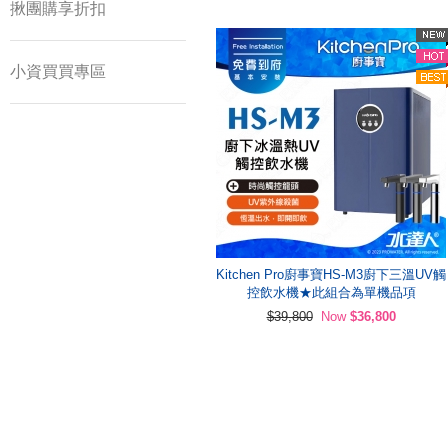
揪團購享折扣
小資買買專區
Kitchen Pro廚事寶HS-M3廚下三溫UV觸
控飲水機★此組合為單機品項
$39,800
Now
$36,800