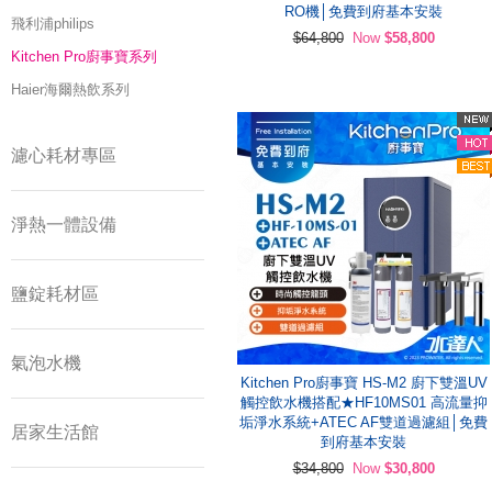
RO機│免費到府基本安裝
飛利浦philips
$64,800
Now
$58,800
Kitchen Pro廚事寶系列
Haier海爾熱飲系列
濾心耗材專區
淨熱一體設備
鹽錠耗材區
氣泡水機
Kitchen Pro廚事寶 HS-M2 廚下雙溫UV
觸控飲水機搭配★HF10MS01 高流量抑
垢淨水系統+ATEC AF雙道過濾組│免費
居家生活館
到府基本安裝
$34,800
Now
$30,800