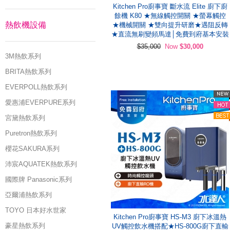
Kitchen Pro廚事寶 斷水流 Elite 廚下廚
餘機 K80 ★無線觸控開關 ★螢幕觸控
熱飲機設備
★機械開關 ★雙向提升研磨★遇阻反轉
★直流無刷變頻馬達│免費到府基本安裝
$35,000
Now
$30,000
3M熱飲系列
BRITA熱飲系列
EVERPOLL熱飲系列
愛惠浦EVERPURE系列
宮黛熱飲系列
Puretron熱飲系列
櫻花SAKURA系列
沛宸AQUATEK熱飲系列
國際牌 Panasonic系列
亞爾浦熱飲系列
TOYO 日本好水世家
Kitchen Pro廚事寶 HS-M3 廚下冰溫熱
豪星熱飲系列
UV觸控飲水機搭配★HS-800G廚下直輸