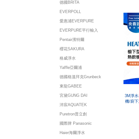
德國BRITA
EVERPOLL
愛惠浦EVERPURE
EVERPURE平行輸入
Pentair濱特爾
櫻花SAKURA
格威淨水
Yaffle亞爾浦
德國格溫拜克Grunbeck
東龍GABEE
宮黛GUNG DAI
3M淨水
機/廚
沛宸AQUATEK
Puretron普立創
國際牌 Panasonic
Haier海爾淨水