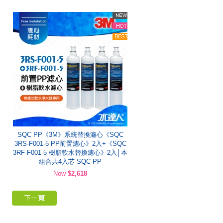
SQC PP《3M》系統替換濾心《SQC
3RS-F001-5 PP前置濾心》2入+《SQC
3RF-F001-5 樹脂軟水替換濾心》2入│本
組合共4入芯 SQC-PP
Now
$2,618