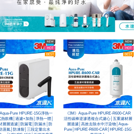
qua-Pure HPURE-15G淨熱一
《3M》Aqua-Pure HPURE-R600-CAR
熱飲機│過濾+加熱│淨熱一體│
活性碳棒逆滲透複合式濾心│五重濾材層
材層層過濾│防漏電│防漏水│防
層過濾│高效去除水中汙染物│Aqua-
防蒸氣│防凍裂│三段定量出水
Pure│HPURE-R600-CAR│HPURE-15G