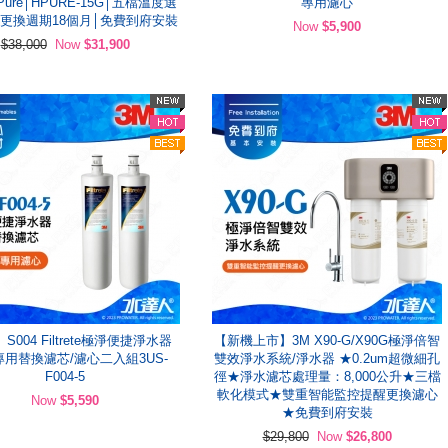
-Pure│HPURE-15G│五檔溫度選
專用濾心
更換週期18個月│免費到府安裝
Now
$5,900
$38,000
Now
$31,900
 S004 Filtrete極淨便捷淨水器
【新機上市】3M X90-G/X90G極淨倍智
4專用替換濾芯/濾心二入組3US-
雙效淨水系統/淨水器 ★0.2um超微細孔
F004-5
徑★淨水濾芯處理量：8,000公升★三檔
軟化模式★雙重智能監控提醒更換濾心
Now
$5,590
★免費到府安裝
$29,800
Now
$26,800