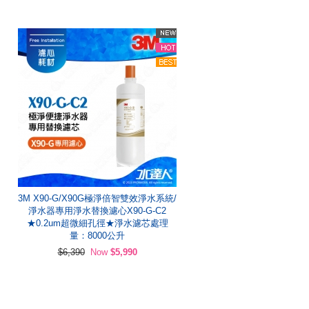
3M X90-G/X90G極淨倍智雙效淨水系統/
淨水器專用淨水替換濾心X90-G-C2
★0.2um超微細孔徑★淨水濾芯處理
量：8000公升
$6,390
Now
$5,990