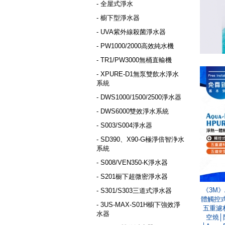
- 全屋式淨水
- 櫥下型淨水器
- UVA紫外線殺菌淨水器
- PW1000/2000高效純水機
- TR1/PW3000無桶直輸機
- XPURE-D1無泵雙飲水淨水
系統
- DWS1000/1500/2500淨水器
- DWS6000雙效淨水系統
- S003/S004淨水器
- SD390、X90-G極淨倍智浄水
系統
- S008/VEN350-K淨水器
- S201橱下超微密淨水器
《3M》A
- S301/S303三道式淨水器
體觸控式
- 3US-MAX-S01H櫥下強效淨
五重濾
水器
空燒│