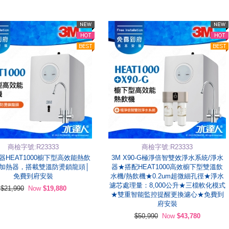
商檢字號:R23333
商檢字號:R23333
器HEAT1000櫥下型高效能熱飲
3M X90-G極淨倍智雙效淨水系統/淨水
下加熱器，搭載雙溫防燙鎖龍頭│
器★搭配HEAT1000高效櫥下型雙溫飲
免費到府安裝
水機/熱飲機★0.2um超微細孔徑★淨水
濾芯處理量：8,000公升★三檔軟化模式
$21,990
Now
$19,880
★雙重智能監控提醒更換濾心★免費到
府安裝
$50,990
Now
$43,780