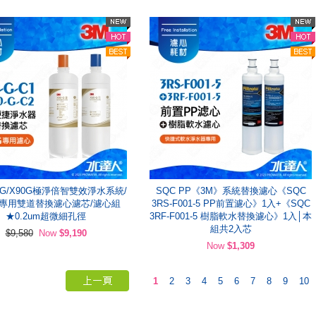
0-G/X90G極淨倍智雙效淨水系統/
SQC PP《3M》系統替換濾心《SQC
專用雙道替換濾心濾芯/濾心組
3RS-F001-5 PP前置濾心》1入+《SQC
★0.2um超微細孔徑
3RF-F001-5 樹脂軟水替換濾心》1入│本
組共2入芯
$9,580
Now
$9,190
Now
$1,309
1
2
3
4
5
6
7
8
9
10