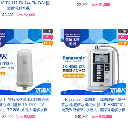
16,TK-717,TK-744,TK-745│國
$2,200
Now
$1,800
際牌電解水機
$2,280
Now
$2,000
人】 電解水機專用本體複合式
【Panasonic 國際牌】 國際牌鹼性離子
濾心適用型種:TA-1200、TA-
整水器/電解水機/公司貨 TK-HS63ZTA│
0Pro、TP-806│水達人電解水機
免費到府安裝│水達人│國際牌電解水機
$2,200
Now
$2,000
$49,800
Now
$43,800