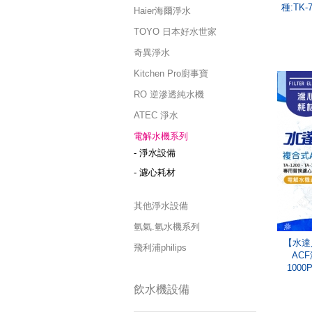
種:TK-7
Haier海爾淨水
TOYO 日本好水世家
奇異淨水
Kitchen Pro廚事寶
RO 逆滲透純水機
ATEC 淨水
電解水機系列
- 淨水設備
- 濾心耗材
其他淨水設備
氫氣.氫水機系列
【水達
飛利浦philips
ACF
100
飲水機設備