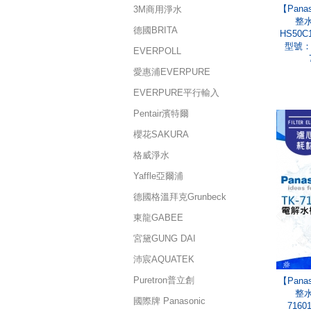
【Pan
3M商用淨水
整水
德國BRITA
HS50C
型號：P
EVERPOLL
愛惠浦EVERPURE
EVERPURE平行輸入
Pentair濱特爾
櫻花SAKURA
格威淨水
Yaffle亞爾浦
德國格溫拜克Grunbeck
東龍GABEE
宮黛GUNG DAI
沛宸AQUATEK
Puretron普立創
【Pan
整水
國際牌 Panasonic
7160