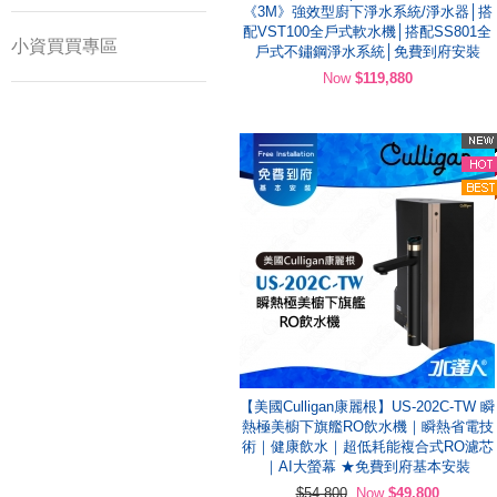
《3M》強效型廚下淨水系統/淨水器│搭
配VST100全戶式軟水機│搭配SS801全
小資買買專區
戶式不鏽鋼淨水系統│免費到府安裝
Now
$119,880
【美國Culligan康麗根】US-202C-TW 瞬
熱極美櫥下旗艦RO飲水機｜瞬熱省電技
術｜健康飲水｜超低耗能複合式RO濾芯
｜AI大螢幕 ★免費到府基本安裝
$54,800
Now
$49,800