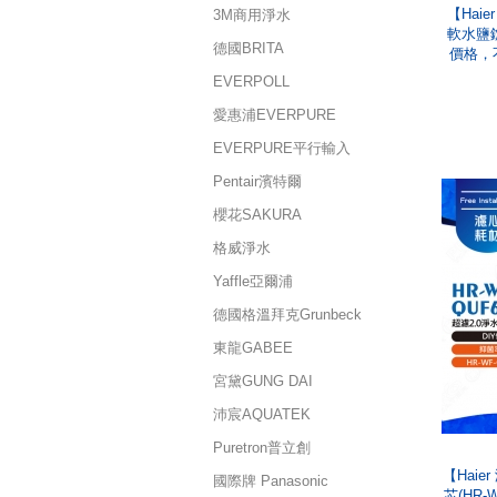
【Hai
3M商用淨水
軟水鹽錠(
德國BRITA
價格，
EVERPOLL
愛惠浦EVERPURE
EVERPURE平行輸入
Pentair濱特爾
櫻花SAKURA
格威淨水
Yaffle亞爾浦
德國格溫拜克Grunbeck
東龍GABEE
宮黛GUNG DAI
沛宸AQUATEK
Puretron普立創
【Haie
國際牌 Panasonic
芯(HR-W