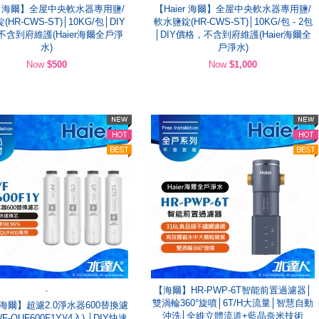
er 海爾】全屋中央軟水器專用鹽/
【Haier 海爾】全屋中央軟水器專用鹽/
HR-CWS-ST)│10KG/包│DIY
軟水鹽錠(HR-CWS-ST)│10KG/包 - 2包
不含到府維護(Haier海爾全戶淨
│DIY價格，不含到府維護(Haier海爾全
水)
戶淨水)
Now
$500
Now
$1,000
-
【海爾】HR-PWP-6T智能前置過濾器│
雙渦輪360°旋噴│6T/H大流量│智慧自動
r 海爾】超濾2.0淨水器600替換濾
沖洗│全維立體流道+藍晶奈米技術
F-QUF600F1Y)(4入) │DIY快速