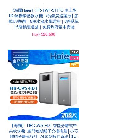
-
《海爾Haier》HR-TWF-5TITO 桌上型
RO冰鑽瞬熱飲水機│7分鐘急速製冰│搭
載UV殺菌｜5段水溫水量調控｜3靜系統
｜6層精細過濾｜免費到府基本安裝
Now
$20,600
【海爾】 HR-CWS-FD1 智能分離式中
央軟水機│羅門哈斯離子交換樹脂│小巧
體積分離式設計│AI智慧執行系統│3大