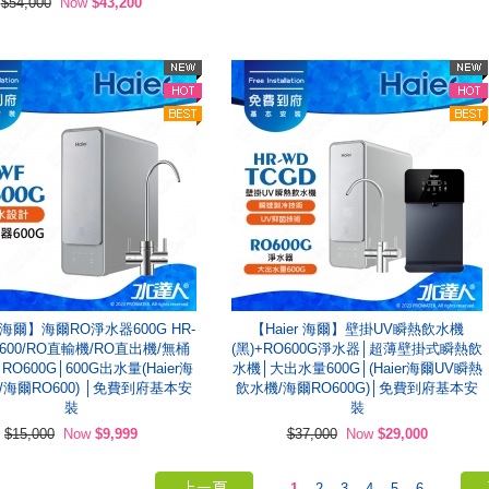
$54,000
Now
$43,200
r 海爾】海爾RO淨水器600G HR-
【Haier 海爾】壁掛UV瞬熱飲水機
O600/RO直輸機/RO直出機/無桶
(黑)+RO600G淨水器│超薄壁掛式瞬熱飲
RO600G│600G出水量(Haier海
水機│大出水量600G│(Haier海爾UV瞬熱
/海爾RO600) │免費到府基本安
飲水機/海爾RO600G)│免費到府基本安
裝
裝
$15,000
Now
$9,999
$37,000
Now
$29,000
1
2
3
4
5
6