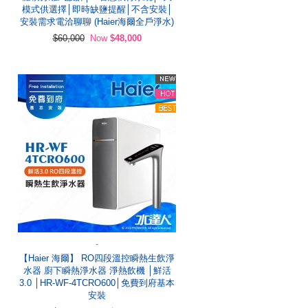
模式供選擇│即時缺鹽提醒│不含安裝│
安裝需求電洽聊聊 (Haier海爾全戶淨水)
$60,000
Now
$48,000
-
【Haier 海爾】 RO四段溫控瞬熱生飲淨
水器 廚下瞬熱淨水器 淨熱飲機 │鮮活
3.0 │HR-WF-4TCRO600│免費到府基本
安裝