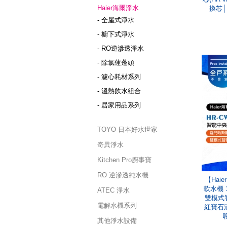
Haier海爾淨水
換芯│
- 全屋式淨水
- 櫥下式淨水
- RO逆滲透淨水
- 除氯蓮蓬頭
- 濾心耗材系列
- 溫熱飲水組合
- 居家用品系列
TOYO 日本好水世家
奇異淨水
Kitchen Pro廚事寶
RO 逆滲透純水機
【Hai
軟水機 
ATEC 淨水
雙模式
電解水機系列
紅寶石
其他淨水設備