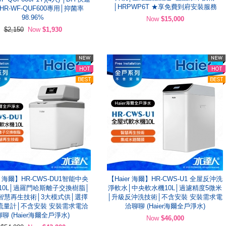
│HRPWP6T ★享免費到府安裝服務
HR-WF-QUF600專用│抑菌率
98.96%
Now
$15,000
$2,150
Now
$1,930
er 海爾】HR-CWS-DU1智能中央
【Haier 海爾】HR-CWS-U1 全屋反沖洗
10L│過羅門哈斯離子交換樹脂│
淨軟水│中央軟水機10L│過濾精度5微米
智慧再生技術│3大模式供│選擇
│升級反沖洗技術│不含安裝 安裝需求電
流量計│不含安裝 安裝需求電洽
洽聊聊 (Haier海爾全戶淨水)
聊聊 (Haier海爾全戶淨水)
Now
$46,000