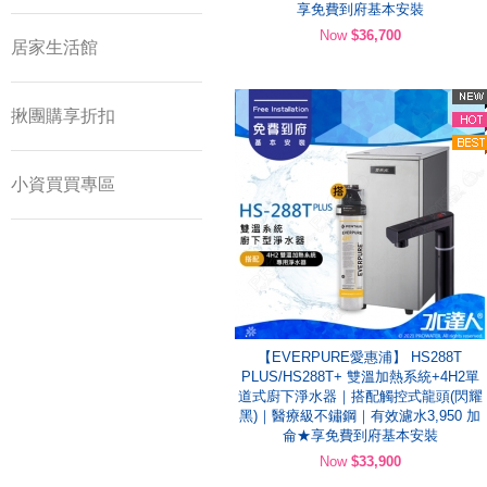
享免費到府基本安裝
Now
$36,700
居家生活館
揪團購享折扣
小資買買專區
【EVERPURE愛惠浦】 HS288T
PLUS/HS288T+ 雙溫加熱系統+4H2單
道式廚下淨水器｜搭配觸控式龍頭(閃耀
黑)｜醫療級不鏽鋼｜有效濾水3,950 加
侖★享免費到府基本安裝
Now
$33,900