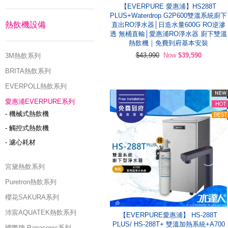
【EVERPURE 愛惠浦】HS288T
PLUS+Waterdrop G2P600雙溫系統廚下
熱飲機設備
直出RO淨水器│日造水量600G RO逆滲
透 無桶直輸│愛惠浦RO淨水器 廚下雙溫
熱飲機｜免費到府基本安裝
$43,990
Now
$39,590
3M熱飲系列
BRITA熱飲系列
EVERPOLL熱飲系列
愛惠浦EVERPURE系列
- 機械式熱飲機
- 觸控式熱飲機
- 濾心耗材
宮黛熱飲系列
Puretron熱飲系列
櫻花SAKURA系列
沛宸AQUATEK熱飲系列
【EVERPURE愛惠浦】 HS-288T
PLUS/ HS-288T+ 雙溫加熱系統+A700
國際牌 Panasonic系列