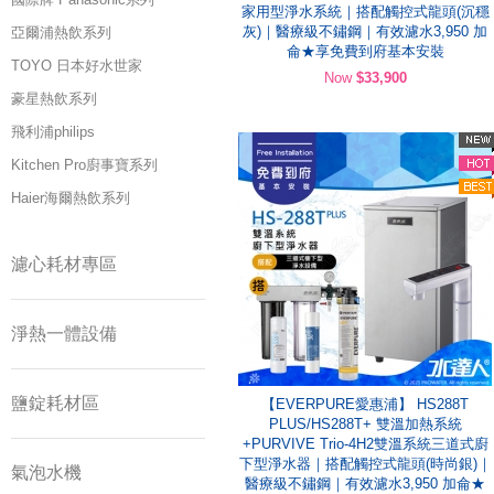
家用型淨水系統｜搭配觸控式龍頭(沉穩
灰)｜醫療級不鏽鋼｜有效濾水3,950 加
亞爾浦熱飲系列
侖★享免費到府基本安裝
TOYO 日本好水世家
Now
$33,900
豪星熱飲系列
飛利浦philips
Kitchen Pro廚事寶系列
Haier海爾熱飲系列
濾心耗材專區
淨熱一體設備
鹽錠耗材區
【EVERPURE愛惠浦】 HS288T
PLUS/HS288T+ 雙溫加熱系統
+PURVIVE Trio-4H2雙溫系統三道式廚
下型淨水器｜搭配觸控式龍頭(時尚銀)｜
氣泡水機
醫療級不鏽鋼｜有效濾水3,950 加侖★