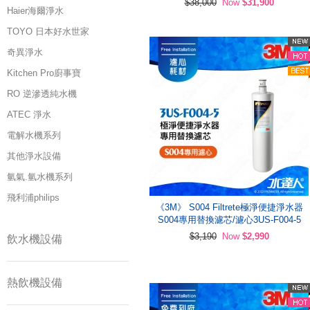
$38,000
Now
$31,900
Haier海爾淨水
TOYO 日本好水世家
奇異淨水
Kitchen Pro廚事寶
RO 逆滲透純水機
ATEC 淨水
電解水機系列
其他淨水設備
氫氣.氫水機系列
飛利浦philips
《3M》 S004 Filtrete極淨便捷淨水器
S004專用替換濾芯/濾心3US-F004-5
$3,190
Now
$2,990
飲水機設備
熱飲機設備