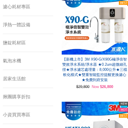
濾心耗材專區
淨熱一體設備
鹽錠耗材區
【新機上市】3M X90-G/X90G極淨倍智
氣泡水機
雙效淨水系統/淨水器 ★0.2um超微細孔
徑★淨水濾芯處理量：8,000公升★三檔
軟化模式★雙重智能監控提醒更換濾心
居家生活館
★免費到府安裝
$29,800
Now
$26,800
揪團購享折扣
小資買買專區