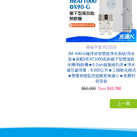
商檢字號:R23333
3M X90-G極淨倍智雙效淨水系統/淨水
器★搭配HEAT1000高效櫥下型雙溫飲
水機/熱飲機★0.2um超微細孔徑★淨水
濾芯處理量：8,000公升★三檔軟化模式
★雙重智能監控提醒更換濾心★免費到
府安裝
$50,990
Now
$43,780