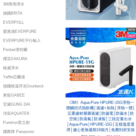
3M商用淨水
德國BRITA
EVERPOLL
愛惠浦EVERPURE
EVERPURE平行輸入
Pentair濱特爾
櫻花SAKURA
格威淨水
Yaffle亞爾浦
德國格溫拜克Grunbeck
東龍GABEE
《3M》Aqua-Pure HPURE-15G淨熱一
宮黛GUNG DAI
體觸控式熱飲機│過濾+加熱│淨熱一體│
沛宸AQUATEK
五重濾材層層過濾│防漏電│防漏水│防
空燒│防蒸氣│防凍裂│三段定量出水
Puretron普立創
│Aqua-Pure│HPURE-15G│五檔溫度選
擇│濾心更換週期18個月│免費到府安裝
國際牌 Panasonic