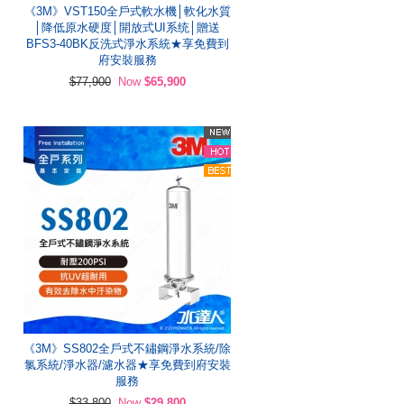
《3M》VST150全戶式軟水機│軟化水質
│降低原水硬度│開放式UI系统│贈送
BFS3-40BK反洗式淨水系統★享免費到
府安裝服務
$77,900
Now
$65,900
《3M》SS802全戶式不鏽鋼淨水系統/除
氯系統/淨水器/濾水器★享免費到府安裝
服務
$33,800
Now
$29,800