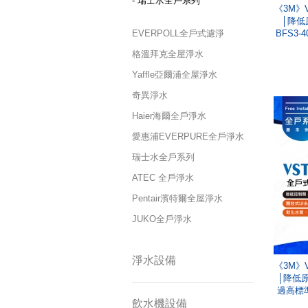
- 瑞士水全戶系列
《3M》
│降低
EVERPOLL全戶式濾淨
BFS3
格溫拜克全屋淨水
Yaffle亞爾浦全屋淨水
奇異淨水
Haier海爾全戶淨水
愛惠浦EVERPURE全戶淨水
瑞士水全戶系列
ATEC 全戶淨水
Pentair濱特爾全屋淨水
JUKO全戶淨水
淨水設備
《3M》
│降低
過高標
飲水機設備