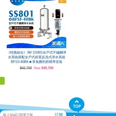
《特惠組合》3M SS801全戶式不鏽鋼淨
水系統搭配全戶式前置反洗式淨水系統
BFS3-40BK★享免費到府標準安裝
$42,700
Now
$40,700