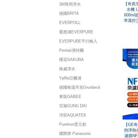
【奇異
3M商用淨水
水機 
德國BRITA
600m
準溫控│
EVERPOLL
愛惠浦EVERPURE
EVERPURE平行輸入
Pentair濱特爾
櫻花SAKURA
格威淨水
Yaffle亞爾浦
德國格溫拜克Grunbeck
東龍GABEE
宮黛GUNG DAI
沛宸AQUATEK
Puretron普立創
【GE奇
煦淨熱
國際牌 Panasonic
濾膜N