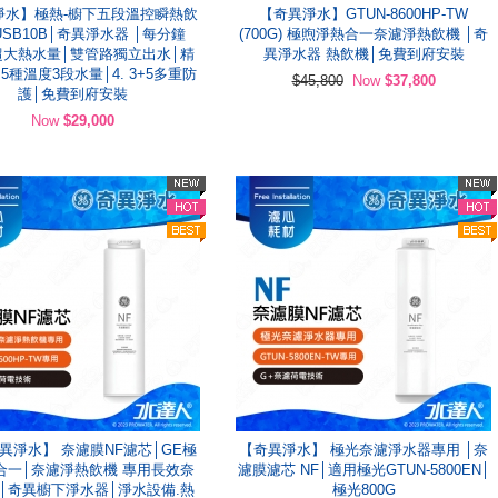
淨水】極熱-櫥下五段溫控瞬熱飲
【奇異淨水】GTUN-8600HP-TW
USB10B│奇異淨水器 │每分鐘
(700G) 極煦淨熱合一奈濾淨熱飲機 │奇
l超大熱水量│雙管路獨立出水│精
異淨水器 熱飲機│免費到府安裝
5種溫度3段水量│4. 3+5多重防
$45,800
Now
$37,800
護│免費到府安裝
Now
$29,000
異淨水】 奈濾膜NF濾芯│GE極
【奇異淨水】 極光奈濾淨水器專用 │奈
合一│奈濾淨熱飲機 專用長效奈
濾膜濾芯 NF│適用極光GTUN-5800EN│
F│奇異櫥下淨水器│淨水設備.熱
極光800G