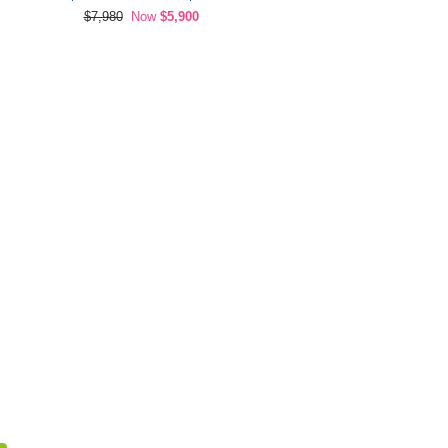
$7,980
Now
$5,900