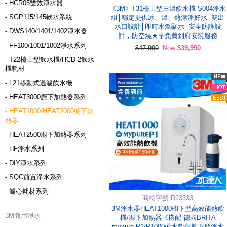
- HCR05雙效淨水器
《3M》T31檯上型三溫飲水機-S004淨水
- SGP115/145軟水系統
組│穩定提供冰、溫、熱潔淨好水│雙出
水口設計│即時水溫顯示│安全防護設
- DWS140/1401/1402淨水器
計，防空燒★享免費到府安裝服務
- FF100/1001/1002淨水系列
$47,990
Now
$39,990
- T22檯上型飲水機/HCD-2飲水
機耗材
- L21移動式過濾飲水機
- HEAT3000廚下加熱器系列
- HEAT1000/HEAT2000櫥下加
熱器
- HEAT2500廚下加熱器系列
- HF淨水系列
- DIY淨水系列
- SQC前置淨水系列
- 濾心耗材系列
商檢字號:R23333
3M淨水器HEAT1000櫥下型高效能熱飲
3M商用淨水
機/廚下加熱器《搭配 德國BRITA
mypure P1/P1000硬水軟化櫥下型淨水