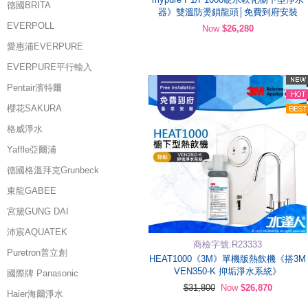
德國BRITA
器》雙溫防燙鎖龍頭│免費到府安裝
EVERPOLL
Now
$26,280
愛惠浦EVERPURE
EVERPURE平行輸入
Pentair濱特爾
櫻花SAKURA
格威淨水
Yaffle亞爾浦
德國格溫拜克Grunbeck
東龍GABEE
宮黛GUNG DAI
沛宸AQUATEK
商檢字號:R23333
Puretron普立創
HEAT1000《3M》單機版熱飲機《搭3M
VEN350-K 抑垢淨水系統》
國際牌 Panasonic
$31,800
Now
$26,870
Haier海爾淨水