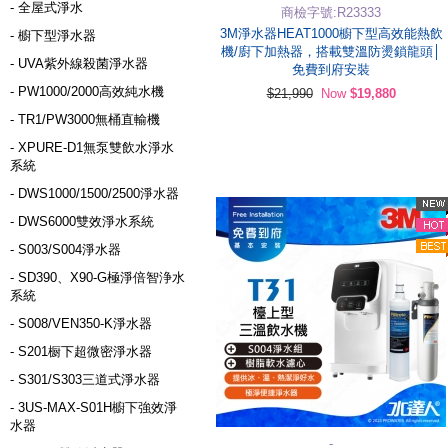
- 全屋式淨水
商檢字號:R23333
3M淨水器HEAT1000櫥下型高效能熱飲
- 櫥下型淨水器
機/廚下加熱器，搭載雙溫防燙鎖龍頭│
- UVA紫外線殺菌淨水器
免費到府安裝
- PW1000/2000高效純水機
$21,990
Now
$19,880
- TR1/PW3000無桶直輸機
- XPURE-D1無泵雙飲水淨水
系統
- DWS1000/1500/2500淨水器
- DWS6000雙效淨水系統
- S003/S004淨水器
- SD390、X90-G極淨倍智浄水
系統
- S008/VEN350-K淨水器
- S201橱下超微密淨水器
- S301/S303三道式淨水器
- 3US-MAX-S01H櫥下強效淨
水器
-