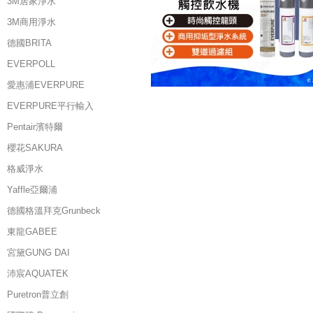
3M居家淨水
3M商用淨水
德國BRITA
EVERPOLL
愛惠浦EVERPURE
EVERPURE平行輸入
Pentair濱特爾
櫻花SAKURA
格威淨水
Yaffle亞爾浦
德國格溫拜克Grunbeck
東龍GABEE
宮黛GUNG DAI
沛宸AQUATEK
Puretron普立創