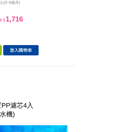
(3~6個月)
1,716
 $
前置PP濾芯4入
純水機)