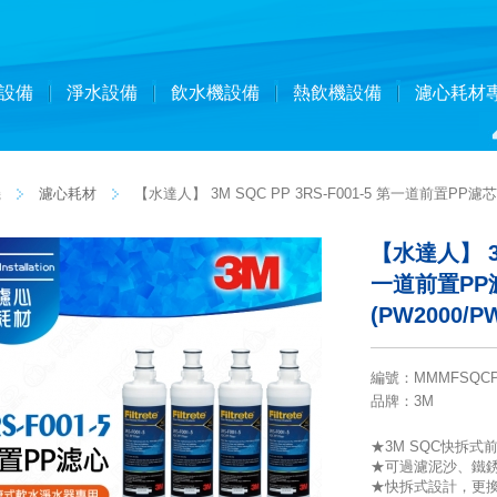
設備
淨水設備
飲水機設備
熱飲機設備
濾心耗材
機
濾心耗材
【水達人】 3M SQC PP 3RS-F001-5 第一道前置PP濾
【水達人】 3M
一道前置PP
(PW2000/
編號
：
MMMFSQCP
品牌
：3M
★3M SQC快拆式
★可過濾泥沙、鐵
★快拆式設計，更