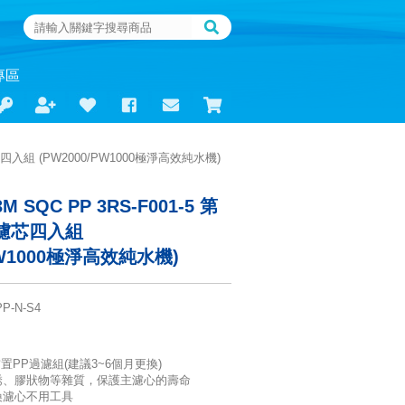
專區
芯四入組 (PW2000/PW1000極淨高效純水機)
 SQC PP 3RS-F001-5 第
濾芯四入組
PW1000極淨高效純水機)
P-N-S4
前置PP過濾組(建議3~6個月更換)
銹、膠狀物等雜質，保護主濾心的壽命
換濾心不用工具