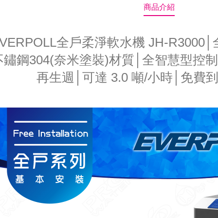
商品介紹
VERPOLL全戶柔淨軟水機 JH-R3000│
不鏽鋼304(奈米塗裝)材質│全智慧型控
再生週│可達 3.0 噸/小時│免