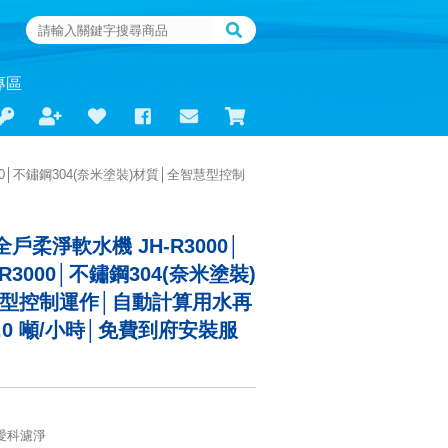
專區
000│不鏽鋼304(奈米塗裝)材質│全智慧型控制
全戶柔淨軟水機 JH-R3000│
R3000│不鏽鋼304(奈米塗裝)
慧型控制運作│自動計算用水再
.0 噸/小時│免費到府安裝服
L愛科濾淨