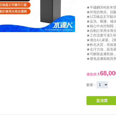
★不鏽鋼304(奈米
★外殼抗氧化、抗
★LCD液晶文字顯
★反洗、吸鹽、補
★核心中央控制閥
★自動計算用水再
★工作流量可達3.0
★適合4人家庭、2
★軟化水質，有效
★去汙力強，延長
★可解除皮膚乾燥
★避免皮膚粗糙與
68,00
優惠價 $
數量：