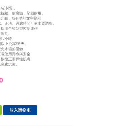
塗裝)材質，
酸抗鹼、耐腐蝕，堅固耐用。
示介面，所有功能文字顯示
水、正洗、過濾時間可依水質調整。
，採用全智慧型控制運作
生週期。
噸 /小時
層以上公寓/透天。
避免水垢的侵触，
家電使用壽命與安全
，恢復正常彈性肌膚
黑色素沉澱。
0