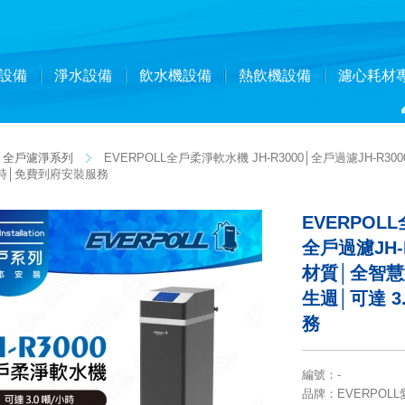
設備
淨水設備
飲水機設備
熱飲機設備
濾心耗材
全戶濾淨系列
EVERPOLL全戶柔淨軟水機 JH-R3000│全戶過濾JH-R3
小時│免費到府安裝服務
EVERPOLL
全戶過濾JH-
材質│全智
生週│可達 3
務
編號
：
-
品牌
：EVERPOL