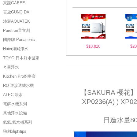
東龍GABEE
宮黛GUNG DAI
沛宸AQUATEK
Puretron普立創
國際牌 Panasonic
$18,810
$20
Haier海爾淨水
TOYO 日本好水世家
奇異淨水
Kitchen Pro廚事寶
RO 逆滲透純水機
【SAKURA 櫻花】F
ATEC 淨水
XP0236(A) )
電解水機系列
其他淨水設備
日造水量8
氫氣.氫水機系列
飛利浦philips