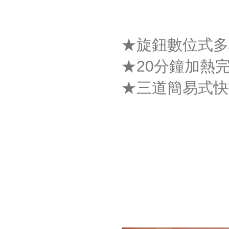
★旋鈕數位式多
★20分鐘加熱
★三道簡易式快