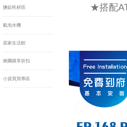
★搭配A
鹽錠耗材區
氣泡水機
居家生活館
揪團購享折扣
小資買買專區