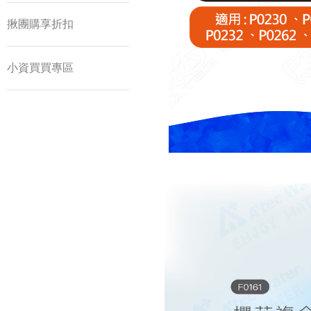
揪團購享折扣
小資買買專區