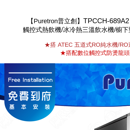
TPCCH-689A2
【Puretron普立創】
觸控式熱飲機/冰冷熱三溫飲水機/櫥
★
搭 ATEC 五道式RO純水機/R
★搭配數位觸控式防燙龍頭