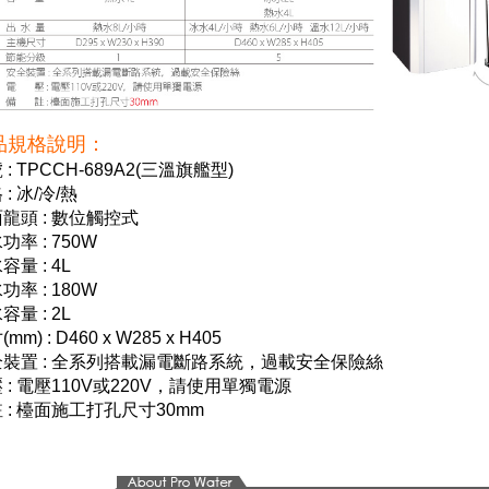
品規格說明：
 : TPCCH-689A2(三溫旗艦型)
 : 冰/冷/熱
龍頭 : 數位觸控式
功率 : 750W
容量 : 4L
功率 : 180W
容量 : 2L
mm) : D460 x W285 x H405
全裝置 : 全系列搭載漏電斷路系統，過載安全保險絲
 : 電壓110V或220V，請使用單獨電源
 : 檯面施工打孔尺寸30mm