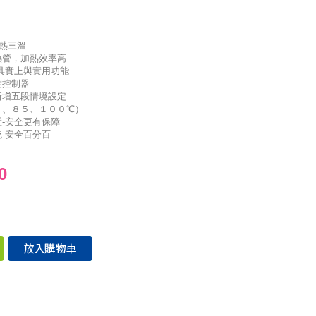
/熱三溫
熱管，加熱效率高
具實上與實用功能
度控制器
新增五段情境設定
５、８５、１００℃）
-安全更有保障
 安全百分百
0