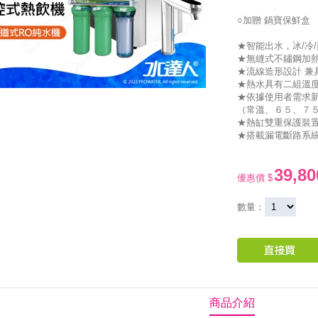
○加贈 鍋寶保鮮盒
★智能出水，冰/冷
★無縫式不鏽鋼加
★流線造形設計 兼
★熱水具有二組溫
★依據使用者需求
（常溫、６５、７
★熱缸雙重保護裝置
★搭載漏電斷路系統
39,80
優惠價 $
數量：
商品介紹