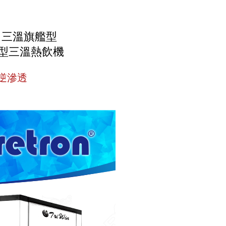
三溫旗艦型
下型三溫熱飲機
O逆滲透