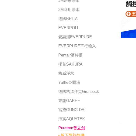
3M居家淨水
3M商用淨水
德國BRITA
EVERPOLL
愛惠浦EVERPURE
EVERPURE平行輸入
Pentair濱特爾
櫻花SAKURA
格威淨水
Yaffle亞爾浦
德國格溫拜克Grunbeck
東龍GABEE
宮黛GUNG DAI
沛宸AQUATEK
Puretron普立創
- 櫥下型熱飲機