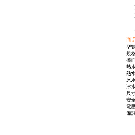
商
型號
規格
檯面
熱水
熱水
冰水
冰水
尺寸(
安
電壓
備註