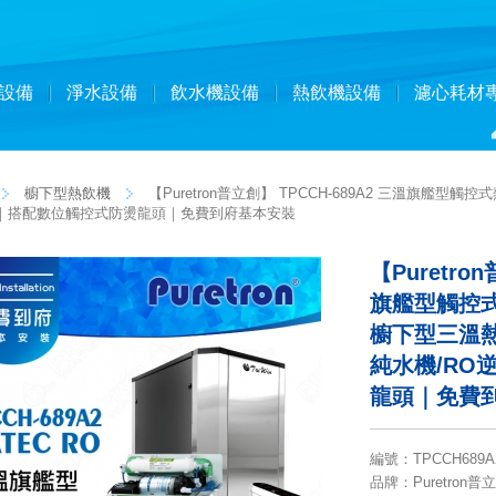
設備
淨水設備
飲水機設備
熱飲機設備
濾心耗材
櫥下型熱飲機
【Puretron普立創】 TPCCH-689A2 三溫旗艦
滲透｜搭配數位觸控式防燙龍頭｜免費到府基本安裝
【Puretro
旗艦型觸控式
櫥下型三溫熱
純水機/RO
龍頭｜免費
編號
：
TPCCH689A
品牌
：Puretron普