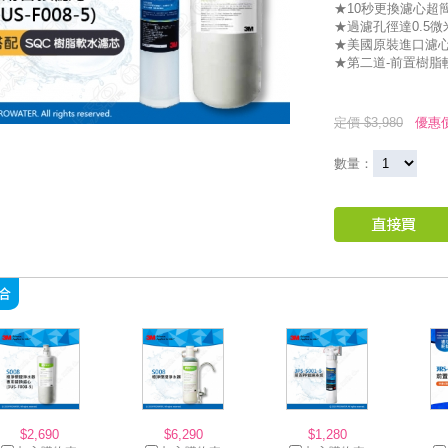
★10秒更換濾心超
★過濾孔徑達0.5微
★美國原裝進口濾心
★第二道-前置樹脂軟
定價 $3,980
優惠價
數量：
$2,690
$6,290
$1,280