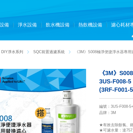
設備
淨水設備
飲水機設備
熱飲機設備
濾心耗材
DIY淨水系列
SQC前置過濾系統
《3M》S008極淨便捷淨水器專用濾心
《3M》S0
3US-F00
(3RF-F001
編號
：
3US-F008-5
品牌
：3M
★有效去除餘氯、鐵
★可濾水量：達757