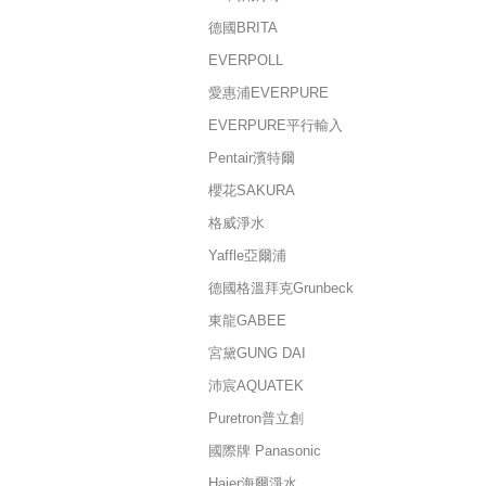
德國BRITA
EVERPOLL
愛惠浦EVERPURE
EVERPURE平行輸入
Pentair濱特爾
櫻花SAKURA
格威淨水
Yaffle亞爾浦
德國格溫拜克Grunbeck
東龍GABEE
宮黛GUNG DAI
沛宸AQUATEK
Puretron普立創
國際牌 Panasonic
Haier海爾淨水