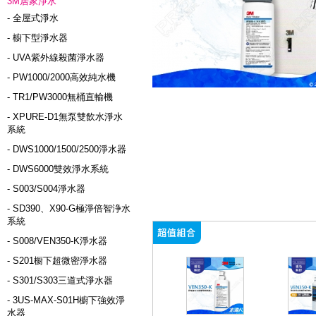
3M居家淨水
- 全屋式淨水
- 櫥下型淨水器
- UVA紫外線殺菌淨水器
- PW1000/2000高效純水機
- TR1/PW3000無桶直輸機
- XPURE-D1無泵雙飲水淨水
系統
- DWS1000/1500/2500淨水器
- DWS6000雙效淨水系統
- S003/S004淨水器
- SD390、X90-G極淨倍智浄水
系統
- S008/VEN350-K淨水器
- S201橱下超微密淨水器
- S301/S303三道式淨水器
- 3US-MAX-S01H櫥下強效淨
水器