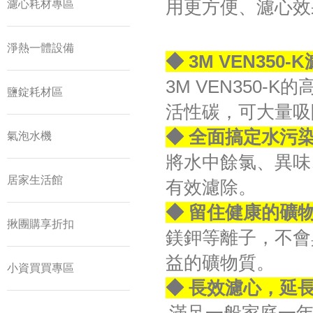
用更方便、濾心效
濾心耗材專區
淨熱一體設備
◆ 3M VEN3
3M VEN350
鹽錠耗材區
活性碳，可大量吸
◆ 全面搞定水污
氣泡水機
將水中餘氯、異味
居家生活館
有效濾除。
◆ 留住健康的礦
揪團購享折扣
鎂鉀等離子，不會
益的礦物質。
小資買買專區
◆ 長效濾心，延