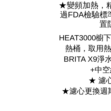
★變頻加熱，精
過FDA檢驗標
置
HEAT3000櫥
熱桶，取用熱
BRITA X9
+中空
★ 濾
★濾心更換週期