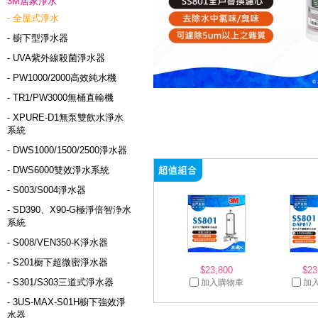
3M居家淨水
- 全屋式淨水
- 櫥下型淨水器
- UVA紫外線殺菌淨水器
- PW1000/2000高效純水機
- TR1/PW3000無桶直輸機
- XPURE-D1無泵雙飲水淨水
系統
- DWS1000/1500/2500淨水器
- DWS6000雙效淨水系統
- S003/S004淨水器
- SD390、X90-G極淨倍智浄水
系統
- S008/VEN350-K淨水器
- S201橱下超微密淨水器
$23,800
$23
- S301/S303三道式淨水器
加入購物車
加
- 3US-MAX-S01H櫥下強效淨
水器