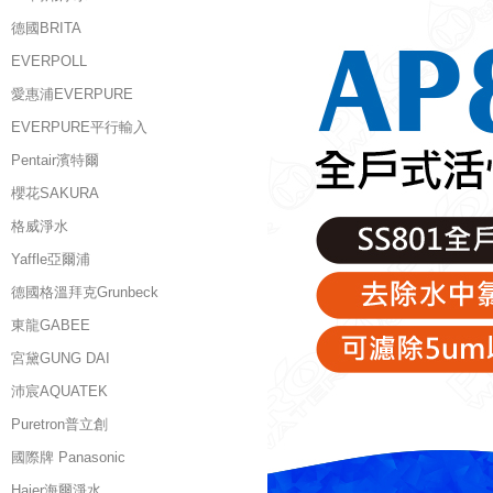
德國BRITA
EVERPOLL
愛惠浦EVERPURE
EVERPURE平行輸入
Pentair濱特爾
櫻花SAKURA
格威淨水
Yaffle亞爾浦
德國格溫拜克Grunbeck
東龍GABEE
宮黛GUNG DAI
沛宸AQUATEK
Puretron普立創
國際牌 Panasonic
Haier海爾淨水