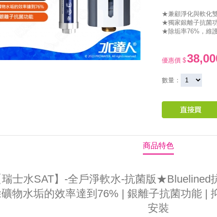
★兼顧淨化與軟化
★獨家銀離子抗菌
★除垢率76%，維
38,00
優惠價 $
數量：
商品特色
瑞士水SAT】-全戶淨軟水-抗菌版★Blueline
礦物水垢的效率達到76% | 銀離子抗菌功能 | 
安裝