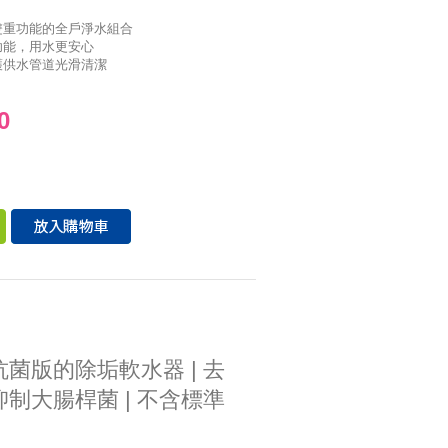
雙重功能的全戶淨水組合
功能，用水更安心
護供水管道光滑清潔
0
d抗菌版的除垢軟水器 | 去
抑制大腸桿菌 | 不含標準