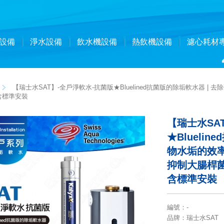
設備
淨水設備
飲水機設備
熱飲機設備
濾心耗材
【瑞士水SAT】-全戶淨軟水-抗菌版★Bluelined抗菌版的除垢軟水器 | 
不含標準安裝
【瑞士水SA
★Blueli
物水垢的效率達
抑制大腸桿菌 
含標準安裝
編號
：
-
品牌
：瑞士水SAT