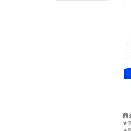
商
★
★