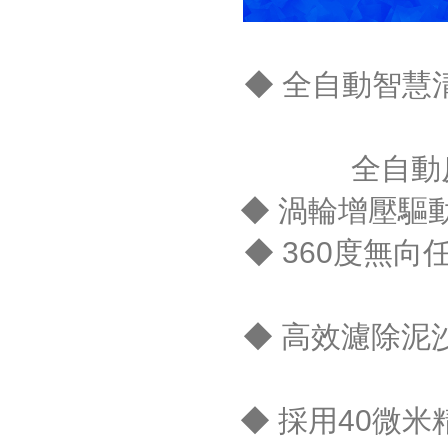
◆ 全自動智慧
全自動反
◆ 渦輪增壓驅
◆ 360度無向任
◆ 高效濾除泥沙
◆ 採用40微