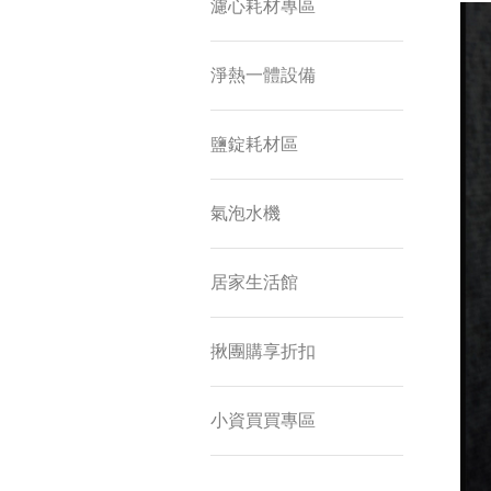
濾心耗材專區
淨熱一體設備
鹽錠耗材區
氣泡水機
居家生活館
揪團購享折扣
小資買買專區