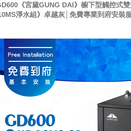
GD600《宮黛GUNG DAI》櫥下型觸控式雙
10MS淨水組》卓越灰│免費專業到府安裝服務