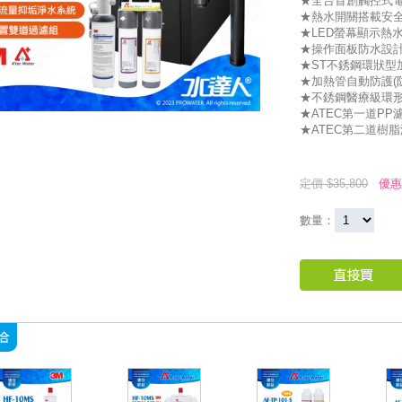
★全台首創觸控式
★熱水開關搭載安
★LED螢幕顯示熱
★操作面板防水設
★ST不銹鋼環狀型
★加熱管自動防護(
★不銹鋼醫療級環
★ATEC第一道PP濾心
★ATEC第二道樹脂濾
定價 $35,800
優惠
數量：