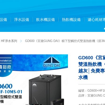
設備
淨水設備
飲水機設備
熱飲機設備
濾心耗材
HF淨水系列
GD600《宮黛GUNG DAI》櫥下型觸控式雙溫熱飲機《搭3
GD600《宮
雙溫熱飲機《
越灰│免費專
水機
編號
：
GD600+HF1
品牌
：宮黛GUNG D