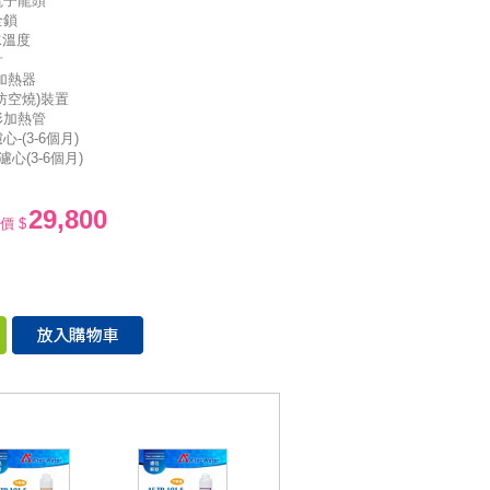
電子龍頭
全鎖
水溫度
計
加熱器
防空燒)裝置
形加熱管
-(3-6個月)
心(3-6個月)
29,800
價 $