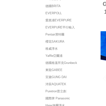
德國BRITA
EVERPOLL
愛惠浦EVERPURE
EVERPURE平行輸入
Pentair濱特爾
櫻花SAKURA
格威淨水
Yaffle亞爾浦
德國格溫拜克Grunbeck
東龍GABEE
宮黛GUNG DAI
沛宸AQUATEK
Puretron普立創
國際牌 Panasonic
Haier海爾淨水