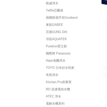
格威淨水
Yaffle亞爾浦
德國格溫拜克Grunbeck
東龍GABEE
宮黛GUNG DAI
沛宸AQUATEK
Puretron普立創
國際牌 Panasonic
Haier海爾淨水
TOYO 日本好水世家
奇異淨水
Kitchen Pro廚事寶
RO 逆滲透純水機
ATEC 淨水
電解水機系列