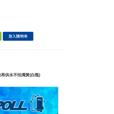
後再供水不怕濁黃(白瓶)