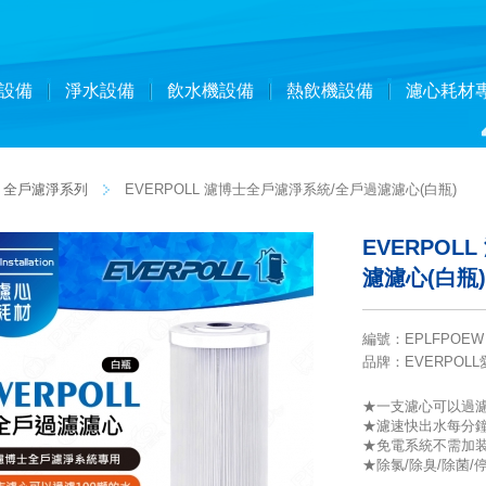
設備
淨水設備
飲水機設備
熱飲機設備
濾心耗材
全戶濾淨系列
EVERPOLL 濾博士全戶濾淨系統/全戶過濾濾心(白瓶)
EVERPOL
濾濾心(白瓶)
編號
：
EPLFPOEW
品牌
：EVERPOL
★一支濾心可以過濾
★濾速快出水每分鐘達
★免電系統不需加
★除氯/除臭/除菌