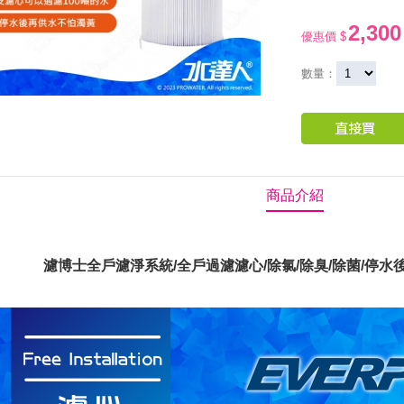
2,300
優惠價 $
數量：
商品介紹
濾博士全戶濾淨系統/全戶過濾濾心/除氯/除臭/除菌/停水