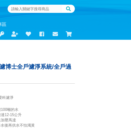
專區
L 濾博士全戶濾淨系統/全戶過
L愛科濾淨
100噸的水
12-15公升
装加壓馬達
/停水後再供水不怕濁黃