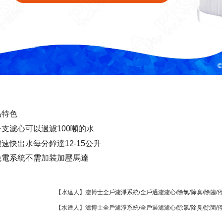
品特色
一支濾心可以過濾100噸的水
速快出水每分鐘達12-15公升
免電系統不需加装加壓馬達