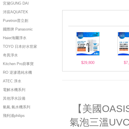
宮黛GUNG DAI
沛宸AQUATEK
Puretron普立創
國際牌 Panasonic
Haier海爾淨水
TOYO 日本好水世家
奇異淨水
$29,800
$7
Kitchen Pro廚事寶
RO 逆滲透純水機
ATEC 淨水
電解水機系列
其他淨水設備
【美國OAS
氫氣.氫水機系列
飛利浦philips
氣泡三溫UVC飲