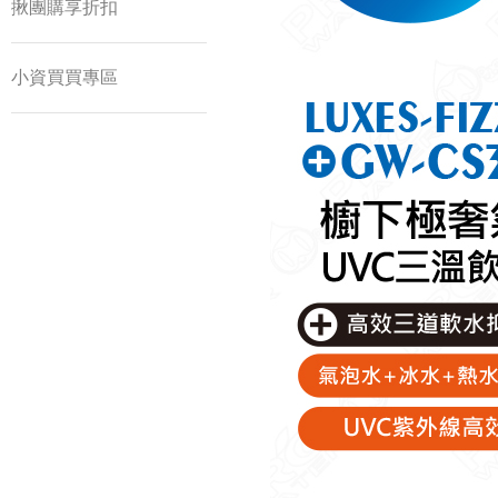
揪團購享折扣
小資買買專區