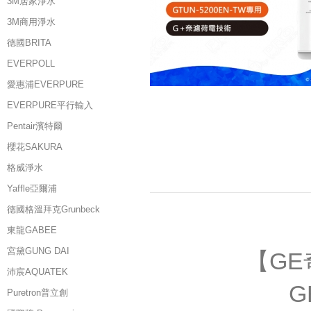
3M居家淨水
3M商用淨水
德國BRITA
EVERPOLL
愛惠浦EVERPURE
EVERPURE平行輸入
Pentair濱特爾
櫻花SAKURA
格威淨水
Yaffle亞爾浦
德國格溫拜克Grunbeck
東龍GABEE
宮黛GUNG DAI
【GE
沛宸AQUATEK
G
Puretron普立創