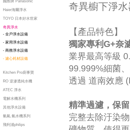
國際牌 Panasonic
奇異櫥下淨水器│
Haier海爾淨水
TOYO 日本好水世家
奇異淨水
【產品特色】
- 全戶淨水設備
獨家專利G+奈
- 家用淨水設備
- 商務淨水設備
業界最高等級 0
- 濾心耗材設備
99.999%
Kitchen Pro廚事寶
透過 道南效應 (D
RO 逆滲透純水機
ATEC 淨水
電解水機系列
精準過濾，保留
其他淨水設備
完整去除汙染物
氫氣.氫水機系列
飛利浦philips
礦物質。使得更