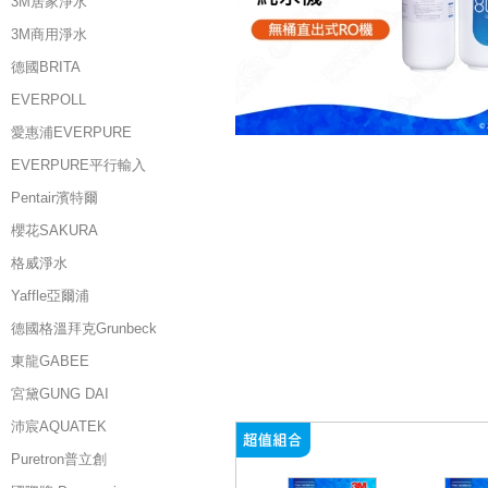
3M居家淨水
3M商用淨水
德國BRITA
EVERPOLL
愛惠浦EVERPURE
EVERPURE平行輸入
Pentair濱特爾
櫻花SAKURA
格威淨水
Yaffle亞爾浦
德國格溫拜克Grunbeck
東龍GABEE
宮黛GUNG DAI
沛宸AQUATEK
Puretron普立創