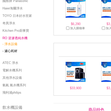
國際牌 Panasonic
Haier海爾淨水
TOYO 日本好水世家
奇異淨水
$6,290
$3
加入購物車
加
Kitchen Pro廚事寶
RO 逆滲透純水機
- 淨水設備
- 濾心耗材
ATEC 淨水
電解水機系列
其他淨水設備
氫氣.氫水機系列
$33,900
$3
飛利浦philips
飲水機設備
商品特色