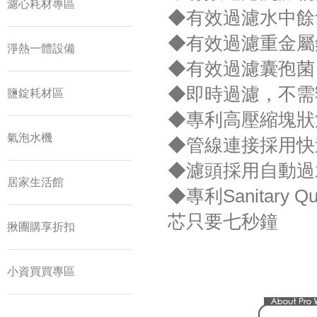
濾心耗材專區
◆有效過濾水中餘
◆有效過濾重金屬
淨熱一體設備
◆有效過濾囊孢菌
◆即時過濾，不需
鹽錠耗材區
◆專利高壓縮塊狀
氣泡水機
◆管線連接採用快
◆濾頭採用自動過
居家生活館
◆專利Sanitary
芯只要七秒鐘
揪團購享折扣
小資買買專區