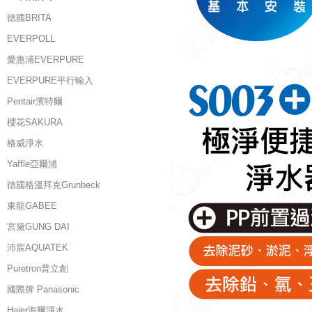
德國BRITA
EVERPOLL
愛惠浦EVERPURE
EVERPURE平行輸入
Pentair濱特爾
櫻花SAKURA
格威淨水
Yaffle亞爾浦
德國格溫拜克Grunbeck
東龍GABEE
宮黛GUNG DAI
沛宸AQUATEK
Puretron普立創
國際牌 Panasonic
Haier海爾淨水