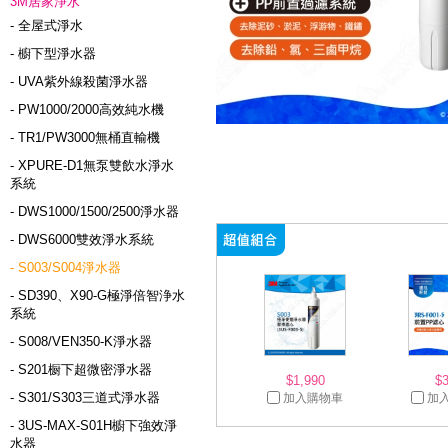
3M居家淨水
- 全屋式淨水
- 櫥下型淨水器
- UVA紫外線殺菌淨水器
- PW1000/2000高效純水機
- TR1/PW3000無桶直輸機
- XPURE-D1無泵雙飲水淨水
系統
- DWS1000/1500/2500淨水器
- DWS6000雙效淨水系統
- S003/S004淨水器
- SD390、X90-G極淨倍智浄水
系統
- S008/VEN350-K淨水器
- S201橱下超微密淨水器
$1,990
$
- S301/S303三道式淨水器
加入購物車
加
- 3US-MAX-S01H櫥下強效淨
水器