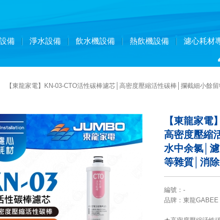
設備
淨水設備
飲水機設備
熱飲機設備
濾心耗材
【東龍家電】KN-03-CTO活性碳棒濾芯│高密度壓縮活性碳棒│攔截細小餘
【東龍家電】
高密度壓縮
水中余氯│
等雜質│消
編號
：
-
品牌
：東龍GABEE