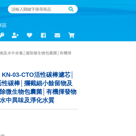
專區
留物及水中余氯│濾除微生物包囊菌│有機揮
KN-03-CTO活性碳棒濾芯│
活性碳棒│攔截細小餘留物及
濾除微生物包囊菌│有機揮發物
除水中異味及淨化水質