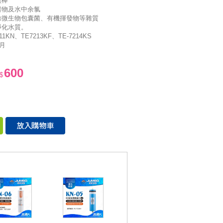
碳棒
留物及水中余氯
除微生物包囊菌、有機揮發物等雜質
淨化水質。
11KN、TE7213KF、TE-7214KS
個月
600
$