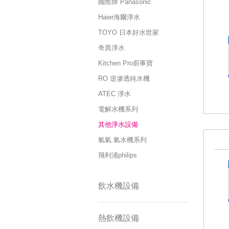
國際牌 Panasonic
Haier海爾淨水
TOYO 日本好水世家
奇異淨水
Kitchen Pro廚事寶
RO 逆滲透純水機
ATEC 淨水
電解水機系列
其他淨水設備
氫氣.氫水機系列
飛利浦philips
飲水機設備
熱飲機設備