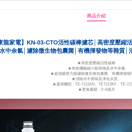
商品介紹
東龍家電】KN-03-CTO活性碳棒濾芯│高密度壓
水中余氯│濾除微生物包囊菌│有機揮發物等雜質│
★高密度壓縮活性碳棒
★有效攔截細小餘留物及水中余氯
★超強吸附力能濾除微生物包囊菌、有機揮發物
★消除水中異味及淨化水質。
★適用機型 : TE-7211KN、TE7213KF、TE-72
★更換週期 : 3~6個月