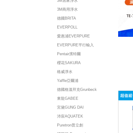
3M居家淨水
3M商用淨水
德國BRITA
EVERPOLL
愛惠浦EVERPURE
EVERPURE平行輸入
Pentair濱特爾
櫻花SAKURA
格威淨水
Yaffle亞爾浦
德國格溫拜克Grunbeck
東龍GABEE
宮黛GUNG DAI
沛宸AQUATEK
Puretron普立創