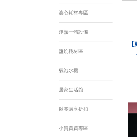
濾心耗材專區
淨熱一體設備
【
鹽錠耗材區
氣泡水機
居家生活館
揪團購享折扣
小資買買專區