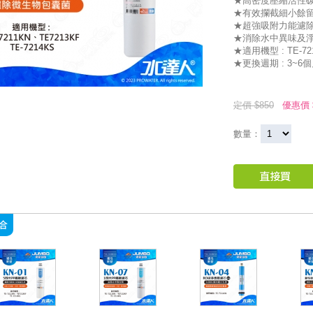
★高密度壓縮活性
★有效攔截細小餘
★超強吸附力能濾
★消除水中異味及
★適用機型 : TE-72
★更換週期 : 3~6
定價 $850
優惠價 
數量：