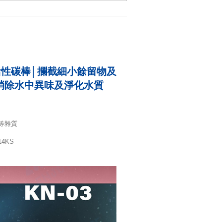
縮活性碳棒│攔截細小餘留物及
消除水中異味及淨化水質
等雜質
14KS