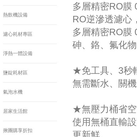
多層精密RO膜 0
熱飲機設備
RO逆滲透濾心
多層精密RO膜 
濾心耗材專區
砷、鉻、氟化物
淨熱一體設備
★免工具、3秒
鹽錠耗材區
無需斷水、關機
氣泡水機
★無壓力桶省空
居家生活館
使用無桶直輸設
揪團購享折扣
更新鮮。