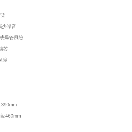
汙染
減少噪音
或爆管風險
濾芯
保障
390mm
:460mm