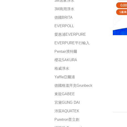
3M居家淨水
3M商用淨水
德國BRITA
EVERPOLL
愛惠浦EVERPURE
EVERPURE平行輸入
Pentair濱特爾
櫻花SAKURA
格威淨水
Yaffle亞爾浦
德國格溫拜克Grunbeck
東龍GABEE
宮黛GUNG DAI
沛宸AQUATEK
Puretron普立創