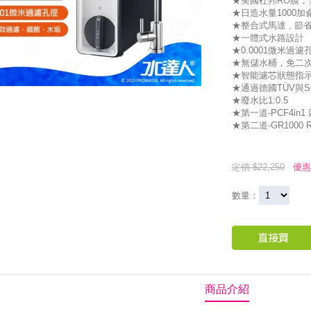
★美國杜邦RO膜，
★日造水量1000加
★整合式馬達 , 節
★一體式水路設計
★0.0001微米過濾
★無儲水桶，免二
★智能濾芯狀態指
★通過德國TÜV與
★廢水比1:0.5
★第一道-PCF4in1
★第二道-GR1000 R
定價 $22,250
優惠
數量：
商品介紹