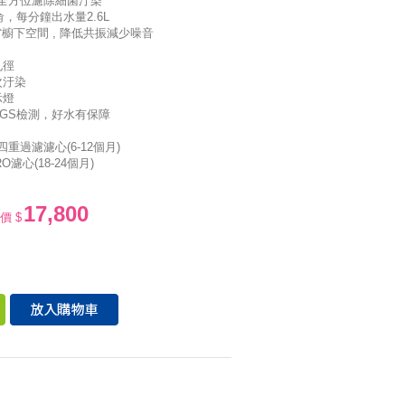
全方位濾除細菌汙染
侖，每分鐘出水量2.6L
省櫥下空間 , 降低共振減少噪音
孔徑
次汙染
示燈
SGS檢測，好水有保障
 四重過濾濾心(6-12個月)
O濾心(18-24個月)
17,800
價 $