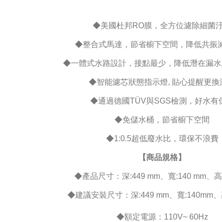
◆美國杜邦RO膜，全方位濾除細菌
◆整合式馬達，節省櫥下空間，降低共振
◆一體式水路設計，接點最少，降低潛在漏水
◆智能濾芯狀態指示燈, 貼心提醒更換
◆通過德國TÜV與SGS檢測，好水有
◆免儲水桶，節省櫥下空間
◆1:0.5超低廢水比，環保不浪費
【商品規格】
◆產品尺寸：深:449 mm、寬:140 mm、高:
◆建議安裝尺寸：深:449 mm、寬:140mm、高
◆額定電源：110V~ 60Hz