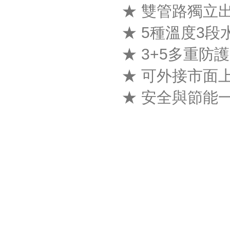
★ 雙管路獨立
★ 5種溫度3
★ 3+5多重防
★ 可外接市面
★ 安全與節能