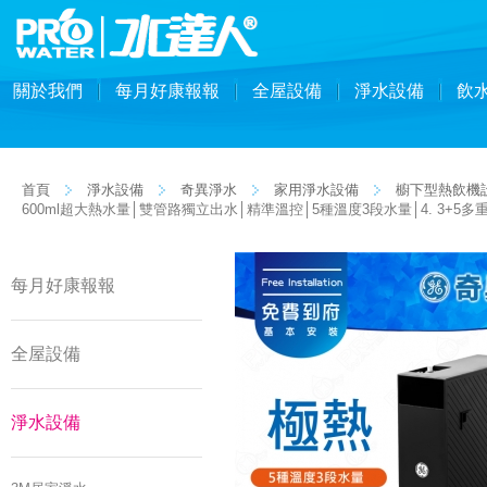
關於我們
每月好康報報
全屋設備
淨水設備
飲
首頁
淨水設備
奇異淨水
家用淨水設備
櫥下型熱飲機
600ml超大熱水量│雙管路獨立出水│精準溫控│5種溫度3段水量│4. 3+5
每月好康報報
全屋設備
淨水設備