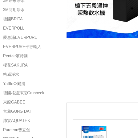
3M居家淨水
3M商用淨水
德國BRITA
EVERPOLL
愛惠浦EVERPURE
EVERPURE平行輸入
Pentair濱特爾
櫻花SAKURA
格威淨水
Yaffle亞爾浦
德國格溫拜克Grunbeck
東龍GABEE
宮黛GUNG DAI
沛宸AQUATEK
Puretron普立創