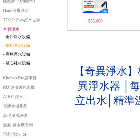
國際牌 Panasonic
Haier海爾淨水
TOYO 日本好水世家
$35,900
奇異淨水
- 全戶淨水設備
- 家用淨水設備
- 商務淨水設備
- 濾心耗材設備
【奇異淨水】
Kitchen Pro廚事寶
異淨水器 │
RO 逆滲透純水機
ATEC 淨水
立出水│精準溫
電解水機系列
其他淨水設備
氫氣.氫水機系列
飛利浦philips