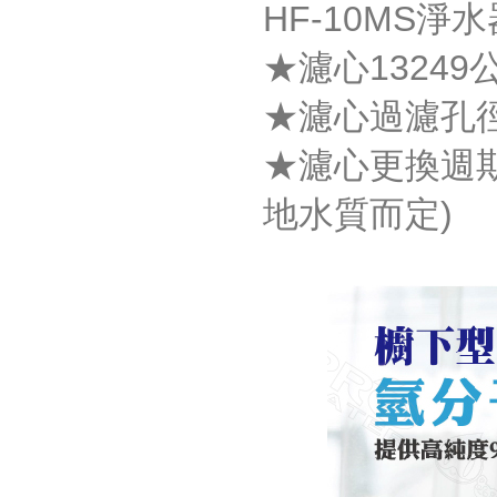
HF-10MS淨水
★濾心1324
★濾心過濾孔徑
★濾心更換週期:
地水質而定)